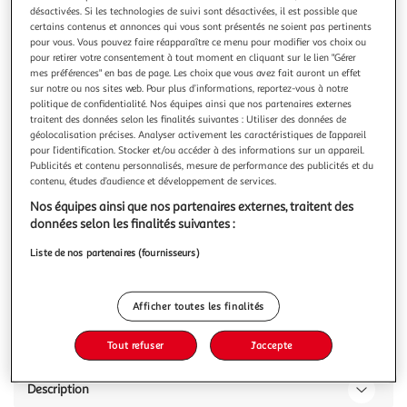
désactivées. Si les technologies de suivi sont désactivées, il est possible que
certains contenus et annonces qui vous sont présentés ne soient pas pertinents
pour vous. Vous pouvez faire réapparaître ce menu pour modifier vos choix ou
pour retirer votre consentement à tout moment en cliquant sur le lien "Gérer
mes préférences" en bas de page. Les choix que vous avez fait auront un effet
sur notre ou nos sites web. Pour plus d’informations, reportez-vous à notre
4.6
(13)
politique de confidentialité. Nos équipes ainsi que nos partenaires externes
ELSEVE
traitent des données selon les finalités suivantes : Utiliser des données de
Pro Bond Repair Shampoing sans sulfates pour
géolocalisation précises. Analyser activement les caractéristiques de l’appareil
pour l’identification. Stocker et/ou accéder à des informations sur un appareil.
cheveux abîmés
Publicités et contenu personnalisés, mesure de performance des publicités et du
La fibre du cheveu est constituée de millions de ponts
contenu, études d’audience et développement de services.
internes. Appareils chauffants, colorations, décolorations
Nos équipes ainsi que nos partenaires externes, traitent des
cassent ces ponts et les cheveux sont visiblement abîmés :
En savoir +
données selon les finalités suivantes :
pointes fourchues, effet paille, casse. Des ponts internes
200ml
forts sont le secret des cheveux sains. Pour la 1ère fois, notre
Liste de nos partenaires (fournisseurs)
pr
Vous voulez connaître le prix de ce produit ?
Afficher le prix
Afficher toutes les finalités
Tout refuser
J'accepte
Description