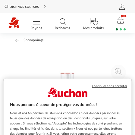
Aller
Choisir vos courses
directement
au
contenu
Aller
directement
Rayons
Recherche
Mes produits
à
la
recherche
Shampoings
Aller
directement
à
la
navigation
Aller
directement
à
Agr
la
rubrique
l'il
besoin
d'aide
à
Réd
Continuer sans accepter
20
l'il
à
Par
Nous prenons à coeur de protéger vos données !
100
le
Nous et nos 68 partenaires stockons et accédons à des données personnelles,
%
pro
telles que des données de navigation ou des identifiants uniques, sur votre
appareil. Si vous sélectionnez "J'accepte", les technologies de suivi prendront en
charge les finalités affichées dans la section « Nous et nos partenaires traitons
des données pour fournir ». Si vous retirez votre consentement, elles seront