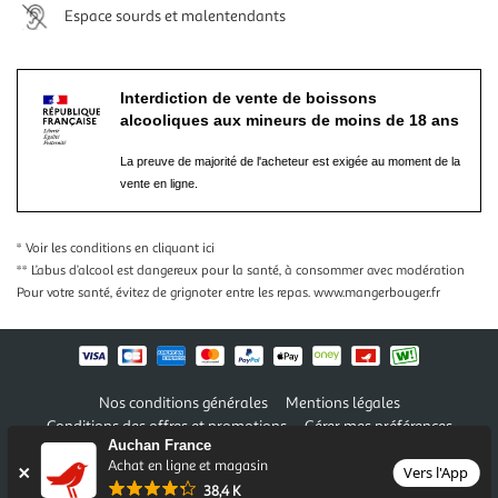
Espace sourds et malentendants
Interdiction de vente de boissons
alcooliques aux mineurs de moins de 18 ans
La preuve de majorité de l'acheteur est exigée au moment de la
vente en ligne.
* Voir les conditions
en cliquant ici
** L’abus d’alcool est dangereux pour la santé, à consommer avec modération
Pour votre santé, évitez de grignoter entre les repas.
www.mangerbouger.fr
Nos conditions générales
Mentions légales
Conditions des offres et promotions
Gérer mes préférences
Auchan France
Politique de confidentialité
Informations légales marketplace
Achat en ligne et magasin
Vers l'App
38,4 K
Auchan 2026 © Tous droits réservés