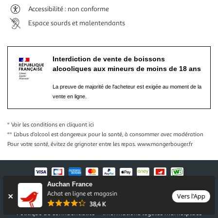
Accessibilité : non conforme
Espace sourds et malentendants
Interdiction de vente de boissons
alcooliques aux mineurs de moins de 18 ans
La preuve de majorité de l'acheteur est exigée au moment de la
vente en ligne.
* Voir les conditions
en cliquant ici
** L’abus d’alcool est dangereux pour la santé, à consommer avec modération
Pour votre santé, évitez de grignoter entre les repas.
www.mangerbouger.fr
Auchan France
Nos conditions générales
Mentions légales
Achat en ligne et magasin
Vers l'App
Conditions des offres et promotions
Gérer mes préférences
38,4 K
Politique de confidentialité
Informations légales marketplace