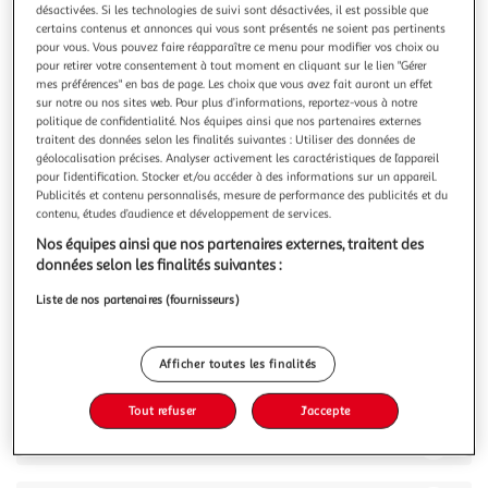
désactivées. Si les technologies de suivi sont désactivées, il est possible que
certains contenus et annonces qui vous sont présentés ne soient pas pertinents
pour vous. Vous pouvez faire réapparaître ce menu pour modifier vos choix ou
pour retirer votre consentement à tout moment en cliquant sur le lien "Gérer
mes préférences" en bas de page. Les choix que vous avez fait auront un effet
sur notre ou nos sites web. Pour plus d’informations, reportez-vous à notre
4.6
(20)
politique de confidentialité. Nos équipes ainsi que nos partenaires externes
ELSEVE
traitent des données selon les finalités suivantes : Utiliser des données de
géolocalisation précises. Analyser activement les caractéristiques de l’appareil
Huile sublimatrice de matière fini satiné
pour l’identification. Stocker et/ou accéder à des informations sur un appareil.
Vos cheveux secs manquent d'éclat et de vitalité ? Le Soin
Publicités et contenu personnalisés, mesure de performance des publicités et du
Sublimateur Universel Huile Extraordinaire est la solution
contenu, études d’audience et développement de services.
pour une transformation capillaire spectaculaire. Enrichi en
En savoir +
Nos équipes ainsi que nos partenaires externes, traitent des
huiles précieuses de Marula et de Camélia, ce soin multi-
100ml
données selon les finalités suivantes :
usages nourrit intensément la fibre capillaire, la laissant
do
Vous voulez connaître le prix de ce produit ?
Liste de nos partenaires (fournisseurs)
Afficher le prix
Afficher toutes les finalités
Tout refuser
J'accepte
Description