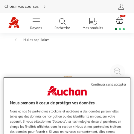
Aller
Choisir vos courses
directement
au
contenu
Aller
directement
Rayons
Recherche
Mes produits
à
la
recherche
Huiles capillaires
Aller
directement
à
la
navigation
Aller
directement
à
Agr
la
rubrique
l'il
besoin
d'aide
à
Réd
Continuer sans accepter
20
l'il
à
Par
Nous prenons à coeur de protéger vos données !
100
le
Nous et nos 68 partenaires stockons et accédons à des données personnelles,
%
pro
telles que des données de navigation ou des identifiants uniques, sur votre
appareil. Si vous sélectionnez "J'accepte", les technologies de suivi prendront en
charge les finalités affichées dans la section « Nous et nos partenaires traitons
des données pour fournir ». Si vous retirez votre consentement, elles seront