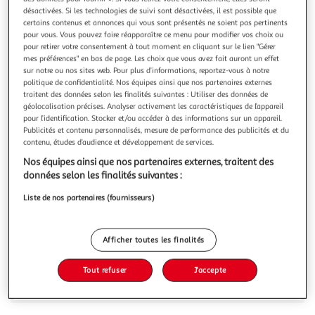
Illustration
Illustration
désactivées. Si les technologies de suivi sont désactivées, il est possible que
précédente
suivante
certains contenus et annonces qui vous sont présentés ne soient pas pertinents
pour vous. Vous pouvez faire réapparaître ce menu pour modifier vos choix ou
pour retirer votre consentement à tout moment en cliquant sur le lien "Gérer
mes préférences" en bas de page. Les choix que vous avez fait auront un effet
ELECTROLUX
sur notre ou nos sites web. Pour plus d’informations, reportez-vous à notre
politique de confidentialité. Nos équipes ainsi que nos partenaires externes
Plat à rôtir E9KLLC1
traitent des données selon les finalités suivantes : Utiliser des données de
Type de produit pizza : Plat à rôtir Hauteur : 7.8 cm Largeur
géolocalisation précises. Analyser activement les caractéristiques de l’appareil
: 29.1 cm Longueur développée : 91
pour l’identification. Stocker et/ou accéder à des informations sur un appareil.
En savoir +
Publicités et contenu personnalisés, mesure de performance des publicités et du
contenu, études d’audience et développement de services.
Vous voulez connaître le prix de ce produit ?
Nos équipes ainsi que nos partenaires externes, traitent des
données selon les finalités suivantes :
Afficher le prix
Liste de nos partenaires (fournisseurs)
Afficher toutes les finalités
Description
Tout refuser
J'accepte
Caractéristiques