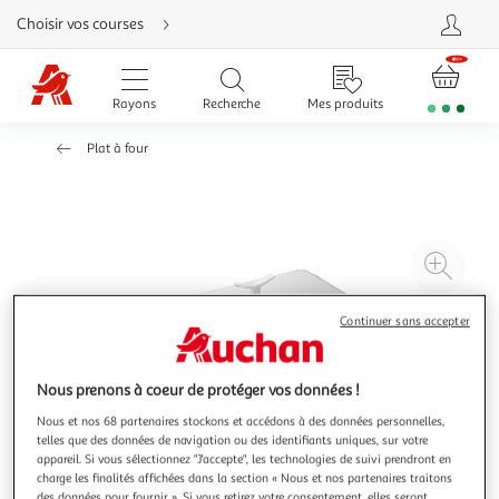
Aller
Choisir vos courses
directement
au
contenu
Aller
directement
Rayons
Recherche
Mes produits
à
la
recherche
Plat à four
Aller
directement
à
la
navigation
Aller
directement
à
Agr
la
rubrique
l'il
besoin
d'aide
à
Réd
Continuer sans accepter
20
l'il
à
Par
Nous prenons à coeur de protéger vos données !
100
le
Nous et nos 68 partenaires stockons et accédons à des données personnelles,
%
pro
telles que des données de navigation ou des identifiants uniques, sur votre
appareil. Si vous sélectionnez "J'accepte", les technologies de suivi prendront en
charge les finalités affichées dans la section « Nous et nos partenaires traitons
des données pour fournir ». Si vous retirez votre consentement, elles seront