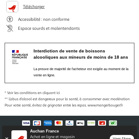
Télécharger
Accessibilité : non conforme
Espace sourds et malentendants
Interdiction de vente de boissons
alcooliques aux mineurs de moins de 18 ans
La preuve de majorité de l'acheteur est exigée au moment de la
vente en ligne.
* Voir les conditions
en cliquant ici
** L’abus d’alcool est dangereux pour la santé, à consommer avec modération
Pour votre santé, évitez de grignoter entre les repas.
www.mangerbouger.fr
Auchan France
Nos conditions générales
Mentions légales
Achat en ligne et magasin
Vers l'App