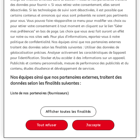
Illustration
Illustration
des données pour fournir ». Si vous retirez votre consentement, elles seront
précédente
suivante
désactivées. Si les technologies de suivi sont désactivées, il est possible que
certains contenus et annonces qui vous sont présentés ne soient pas pertinents
pour vous. Vous pouvez faire réapparaître ce menu pour modifier vos choix ou
pour retirer votre consentement à tout moment en cliquant sur le lien "Gérer
3.7
(6)
mes préférences" en bas de page. Les choix que vous avez fait auront un effet
sur notre ou nos sites web. Pour plus d’informations, reportez-vous à notre
ELECTROLUX
politique de confidentialité. Nos équipes ainsi que nos partenaires externes
Lave vaisselle 60 cm ESC88300SW ComfortLift
traitent des données selon les finalités suivantes : Utiliser des données de
Profondeur produit (cm) : 60.30 Compatible raccordement
géolocalisation précises. Analyser activement les caractéristiques de l’appareil
pour l’identification. Stocker et/ou accéder à des informations sur un appareil.
eau chaude : Oui Sécurité aquastop : Oui Consommation en
Publicités et contenu personnalisés, mesure de performance des publicités et du
eau (programme eco) : 11 litres / cycle
En savoir +
contenu, études d’audience et développement de services.
Vous voulez connaître le prix de ce produit ?
Nos équipes ainsi que nos partenaires externes, traitent des
données selon les finalités suivantes :
Afficher le prix
Liste de nos partenaires (fournisseurs)
Afficher toutes les finalités
Tout refuser
J'accepte
Indice de réparabilité
Classe énergétique