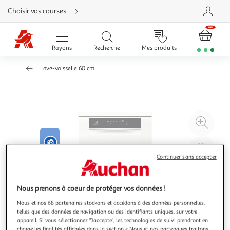
Aller
Choisir vos courses
directement
au
contenu
Aller
directement
Rayons
Recherche
Mes produits
à
la
recherche
Lave-vaisselle 60 cm
Aller
directement
à
la
navigation
Aller
directement
à
Agr
la
rubrique
l'il
besoin
d'aide
à
Réd
20
l'il
Continuer sans accepter
à
Par
100
le
Nous prenons à coeur de protéger vos données !
%
pro
Nous et nos 68 partenaires stockons et accédons à des données personnelles,
telles que des données de navigation ou des identifiants uniques, sur votre
appareil. Si vous sélectionnez "J'accepte", les technologies de suivi prendront en
charge les finalités affichées dans la section « Nous et nos partenaires traitons