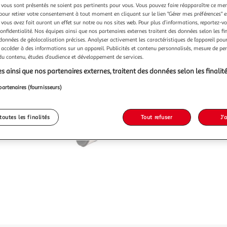
vous sont présentés ne soient pas pertinents pour vous. Vous pouvez faire réapparaître ce me
pour retirer votre consentement à tout moment en cliquant sur le lien "Gérer mes préférences" 
 vous avez fait auront un effet sur notre ou nos sites web. Pour plus d’informations, reportez-v
confidentialité. Nos équipes ainsi que nos partenaires externes traitent des données selon les fi
 données de géolocalisation précises. Analyser activement les caractéristiques de l’appareil pour 
 accéder à des informations sur un appareil. Publicités et contenu personnalisés, mesure de p
 du contenu, études d’audience et développement de services.
s ainsi que nos partenaires externes, traitent des données selon les finalité
partenaires (fournisseurs)
toutes les finalités
Tout refuser
J'