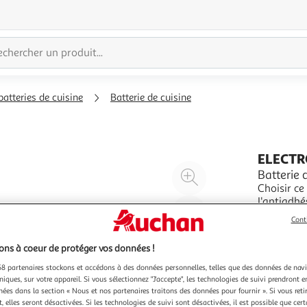
batteries de cuisine
Batterie de cuisine
ELECT
Agrandir
Batterie
Choisir ce prod
l'illustration
L'antiadhé
à
Réduire
rapide et 
En savoir 
Cont
200%
l'illustration
facile au quotidien Caractéristique
pièc
à
Partager
ns à coeur de protéger vos données !
100
le
8 partenaires stockons et accédons à des données personnelles, telles que des données de nav
%
produit
niques, sur votre appareil. Si vous sélectionnez "J'accepte", les technologies de suivi prendront e
chées dans la section « Nous et nos partenaires traitons des données pour fournir ». Si vous retir
 elles seront désactivées. Si les technologies de suivi sont désactivées, il est possible que cer