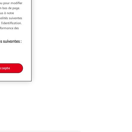
nu pour modifier
en bas de page.
ous à notre
nalités suivantes
l’identification.
erformance des
s suivantes :
accepte