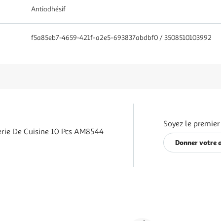
Antiadhésif
f5a85eb7-4659-421f-a2e5-693837abdbf0 / 3508510103992
Soyez le premier
erie De Cuisine 10 Pcs AM8544
Donner votre 