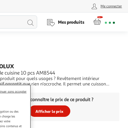
Me connecter
Lancer
Mes produits
la
recherche
ROLUX
 de cuisine 10 pcs AM8544
uit pour quels usages ? Revêtement intérieur
sif garantit que rien n'accroche. Il permet une cuisson
diététique avec un minimum de gras, et un entretien ultra-
+
inuer sans accepter
s générales Nombre de pièces 10
Vous voulez connaître le prix de ce produit ?
es Matière Alum
Afficher le prix
igation ou des
n charge les
ez votre
tains contenus et