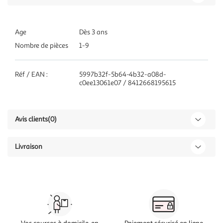
Age
Dès 3 ans
Nombre de pièces
1-9
Réf / EAN :
5997b32f-5b64-4b32-a08d-
c0ee13061e07 / 8412668195615
Avis clients
(0)
Livraison