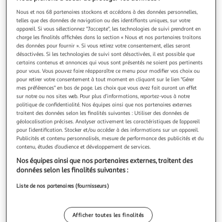
Illustration
Illustration
Nous et nos 68 partenaires stockons et accédons à des données personnelles,
précédente
suivante
telles que des données de navigation ou des identifiants uniques, sur votre
appareil. Si vous sélectionnez "J'accepte", les technologies de suivi prendront en
charge les finalités affichées dans la section « Nous et nos partenaires traitons
des données pour fournir ». Si vous retirez votre consentement, elles seront
EDUCA
désactivées. Si les technologies de suivi sont désactivées, il est possible que
CONSTELLATIONS - Puzzle de 1000 pieces
certains contenus et annonces qui vous sont présentés ne soient pas pertinents
1000 CONSTELLATIONS - Ce puzzle est composé de 1000
pour vous. Vous pouvez faire réapparaître ce menu pour modifier vos choix ou
pieces parfaitement finies pour un assemblage simple et
pour retirer votre consentement à tout moment en cliquant sur le lien "Gérer
mes préférences" en bas de page. Les choix que vous avez fait auront un effet
sûr. La collection Puzzle Passion c´est aussi des prestations
En savoir +
sur notre ou nos sites web. Pour plus d’informations, reportez-vous à notre
de qualité, avec un sachet de colle Fix Puzzle® fourni pour
Vendu par
Multishop
politique de confidentialité. Nos équipes ainsi que nos partenaires externes
tous les puzzles de 500 a 2000 pieces, Dimensions
traitent des données selon les finalités suivantes : Utiliser des données de
approximatives du pu
Retrait dès 4/5 jours
géolocalisation précises. Analyser activement les caractéristiques de l’appareil
2,00€
pour l’identification. Stocker et/ou accéder à des informations sur un appareil.
Plus d'options
Publicités et contenu personnalisés, mesure de performance des publicités et du
contenu, études d’audience et développement de services.
14,87€
19,49€
Vendu par
Multishop
Nos équipes ainsi que nos partenaires externes, traitent des
données selon les finalités suivantes :
Livr. ou retrait dès 5/6 jours
Liste de nos partenaires (fournisseurs)
A partir de 4,50€
Plus d'options
Afficher toutes les finalités
20,15€
Vendu par
Avenue des Jeux