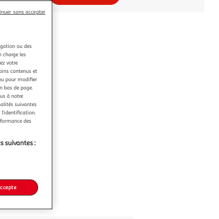
inuer sans accepter
igation ou des
n charge les
ez votre
tains contenus et
nu pour modifier
en bas de page.
ous à notre
nalités suivantes
l’identification.
erformance des
s suivantes :
accepte