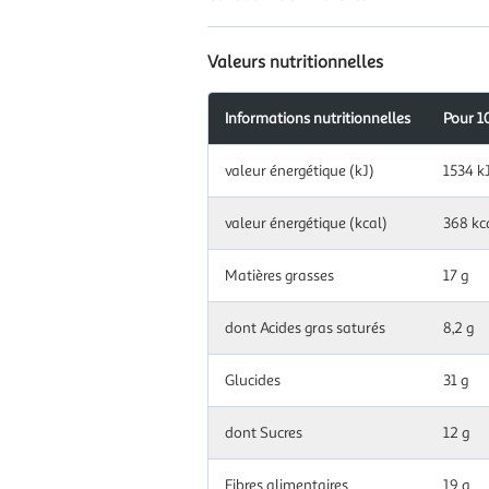
Valeurs nutritionnelles
Informations nutritionnelles
Pour 1
Information
valeur énergétique (kJ)
1534 k
nutritionnelles
pour
100.0
valeur énergétique (kcal)
368 kc
g|ml
Matières grasses
17 g
dont Acides gras saturés
8,2 g
Glucides
31 g
dont Sucres
12 g
Fibres alimentaires
19 g