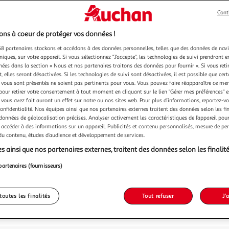
Cont
ns à coeur de protéger vos données !
8 partenaires stockons et accédons à des données personnelles, telles que des données de nav
niques, sur votre appareil. Si vous sélectionnez "J'accepte", les technologies de suivi prendront e
chées dans la section « Nous et nos partenaires traitons des données pour fournir ». Si vous retir
 elles seront désactivées. Si les technologies de suivi sont désactivées, il est possible que cer
vous sont présentés ne soient pas pertinents pour vous. Vous pouvez faire réapparaître ce me
pour retirer votre consentement à tout moment en cliquant sur le lien "Gérer mes préférences" 
 vous avez fait auront un effet sur notre ou nos sites web. Pour plus d’informations, reportez-v
confidentialité. Nos équipes ainsi que nos partenaires externes traitent des données selon les fi
 données de géolocalisation précises. Analyser activement les caractéristiques de l’appareil pour 
 accéder à des informations sur un appareil. Publicités et contenu personnalisés, mesure de p
 du contenu, études d’audience et développement de services.
s ainsi que nos partenaires externes, traitent des données selon les finalité
partenaires (fournisseurs)
toutes les finalités
Tout refuser
J'