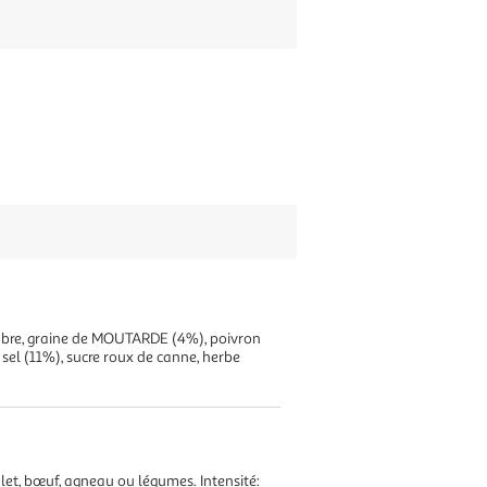
gembre, graine de MOUTARDE (4%), poivron
, sel (11%), sucre roux de canne, herbe
ulet, bœuf, agneau ou légumes. Intensité: