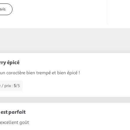
avis
rry épicé
 un caractère bien trempé et bien épicé !
 / prix :
5
/5
est parfait
 excellent goût