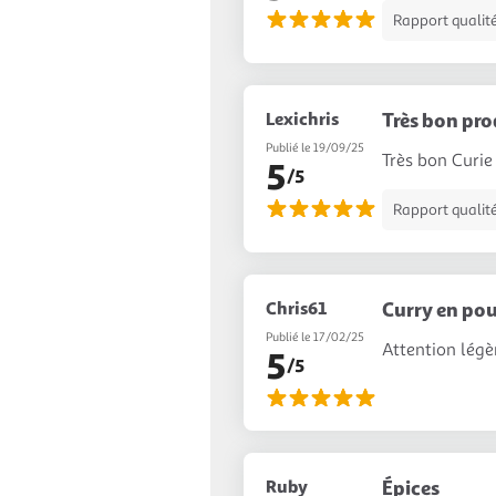
Rapport qualité
Lexichris
Très bon pro
Publié le 19/09/25
Très bon Curie
5
/5
Rapport qualité
Chris61
Curry en po
Publié le 17/02/25
Attention lég
5
/5
Ruby
Épices