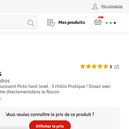
Me connecter
Lancer
Mes produits
la
recherche
5
(7)
S
dras
nt Picto heat level : 3 chillis Pratique ! Dosez avec
lère directementdans le flacon.
+
Vous voulez connaître le prix de ce produit ?
Afficher le prix