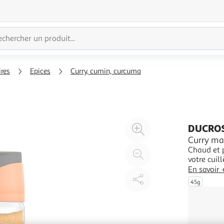
ires
Epices
Curry, cumin, curcuma
Agrandir
DUCRO
l'illustration
Curry ma
Chaud et puissa
à
Réduire
votre cuil
200%
l'illustration
En savoir 
à
Partager
45g
100
le
%
produit