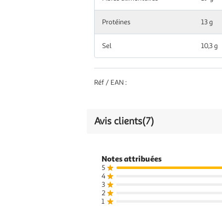
Protéines
13 g
Sel
10,3 g
Réf / EAN :
Avis clients
(7)
Notes attribuées
5
4
3
2
1