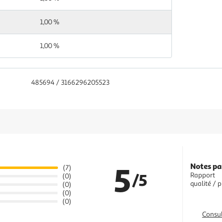
1,00 %
1,00 %
485694 / 3166296205523
5
Notes pa
(7)
/5
Rapport
(0)
qualité / p
(0)
(0)
(0)
Consul