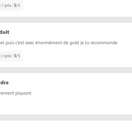
 / prix :
5
/5
duit
 et puis c'est avec énormément de goût je la recommande
 / prix :
5
/5
udre
èrement piquant