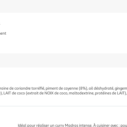
s
ment
, graine de coriandre torréfié, piment de cayenne (8%), ail déshydraté, gin
le), LAIT de coco (extrait de NOIX de coco, maltodextrine, protéines de LAIT)
Idéal pour réaliser un curry Madras intense. À cuisiner avec : po