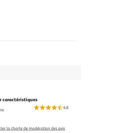
r caractéristiques
4,8
rix
ter la charte de modération des avis