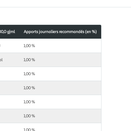
00,0 g|ml
Apports journaliers recommandés (en %)
J
1,00 %
al
1,00 %
1,00 %
1,00 %
1,00 %
1,00 %
1,00 %