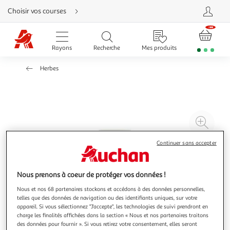
Aller
Choisir vos courses
directement
au
contenu
Aller
directement
Rayons
Recherche
Mes produits
à
la
recherche
Herbes
Aller
directement
à
la
navigation
Aller
directement
à
Agr
la
rubrique
l'il
besoin
d'aide
Continuer sans accepter
à
Réd
20
l'il
à
Par
Nous prenons à coeur de protéger vos données !
100
le
Nous et nos 68 partenaires stockons et accédons à des données personnelles,
%
pro
telles que des données de navigation ou des identifiants uniques, sur votre
appareil. Si vous sélectionnez "J'accepte", les technologies de suivi prendront en
charge les finalités affichées dans la section « Nous et nos partenaires traitons
des données pour fournir ». Si vous retirez votre consentement, elles seront