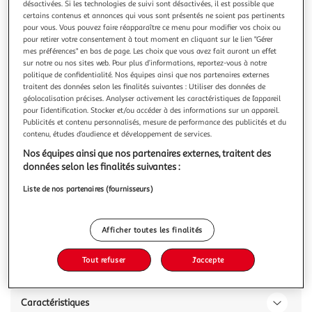
désactivées. Si les technologies de suivi sont désactivées, il est possible que
certains contenus et annonces qui vous sont présentés ne soient pas pertinents
pour vous. Vous pouvez faire réapparaître ce menu pour modifier vos choix ou
pour retirer votre consentement à tout moment en cliquant sur le lien "Gérer
mes préférences" en bas de page. Les choix que vous avez fait auront un effet
sur notre ou nos sites web. Pour plus d’informations, reportez-vous à notre
DUCROS
politique de confidentialité. Nos équipes ainsi que nos partenaires externes
Ail de France
traitent des données selon les finalités suivantes : Utiliser des données de
RÉCOLTÉ EN FRANCE RÉCOLTÉ EN FRANCE ET PRÉSERVÉ
géolocalisation précises. Analyser activement les caractéristiques de l’appareil
pour l’identification. Stocker et/ou accéder à des informations sur un appareil.
PAR UN OPERCULE FRAÎCHEUR. CONDITIONNÉ EN
Publicités et contenu personnalisés, mesure de performance des publicités et du
PROVENCE
En savoir +
contenu, études d’audience et développement de services.
31g
Nos équipes ainsi que nos partenaires externes, traitent des
Vous voulez connaître le prix de ce produit ?
données selon les finalités suivantes :
Liste de nos partenaires (fournisseurs)
Afficher le prix
Afficher toutes les finalités
Tout refuser
J'accepte
Description
Caractéristiques