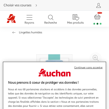
Aller
Choisir vos courses
directement
au
contenu
Aller
directement
Rayons
Recherche
Mes produits
à
la
recherche
Lingettes humides
Aller
directement
à
la
navigation
Aller
directement
à
Agr
la
rubrique
l'il
besoin
d'aide
Continuer sans accepter
à
Réd
20
l'il
à
Par
Nous prenons à coeur de protéger vos données !
100
le
Nous et nos 68 partenaires stockons et accédons à des données personnelles,
%
pro
telles que des données de navigation ou des identifiants uniques, sur votre
appareil. Si vous sélectionnez "J'accepte", les technologies de suivi prendront en
charge les finalités affichées dans la section « Nous et nos partenaires traitons
des données pour fournir ». Si vous retirez votre consentement, elles seront