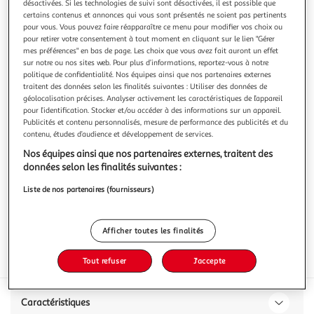
désactivées. Si les technologies de suivi sont désactivées, il est possible que
certains contenus et annonces qui vous sont présentés ne soient pas pertinents
pour vous. Vous pouvez faire réapparaître ce menu pour modifier vos choix ou
pour retirer votre consentement à tout moment en cliquant sur le lien "Gérer
mes préférences" en bas de page. Les choix que vous avez fait auront un effet
sur notre ou nos sites web. Pour plus d’informations, reportez-vous à notre
3.0
(2)
politique de confidentialité. Nos équipes ainsi que nos partenaires externes
DR BECKMANN
traitent des données selon les finalités suivantes : Utiliser des données de
géolocalisation précises. Analyser activement les caractéristiques de l’appareil
Lingettes désinfectantes multi-usages
pour l’identification. Stocker et/ou accéder à des informations sur un appareil.
Publicités et contenu personnalisés, mesure de performance des publicités et du
10 lingettes
contenu, études d’audience et développement de services.
Vous voulez connaître le prix de ce produit ?
Nos équipes ainsi que nos partenaires externes, traitent des
données selon les finalités suivantes :
Afficher le prix
Liste de nos partenaires (fournisseurs)
Afficher toutes les finalités
Inflammable
Nocif
Tout refuser
J'accepte
Caractéristiques