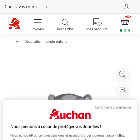
Aller
Choisir vos courses
directement
au
contenu
Aller
directement
Rayons
Recherche
Mes produits
à
la
recherche
Décoration murale enfant
Aller
directement
à
la
navigation
Aller
directement
à
Agr
la
rubrique
l'il
besoin
d'aide
à
Réd
20
l'il
à
Par
Continuer sans accepter
100
le
%
pro
Nous prenons à coeur de protéger vos données !
Nous et nos 68 partenaires stockons et accédons à des données personnelles,