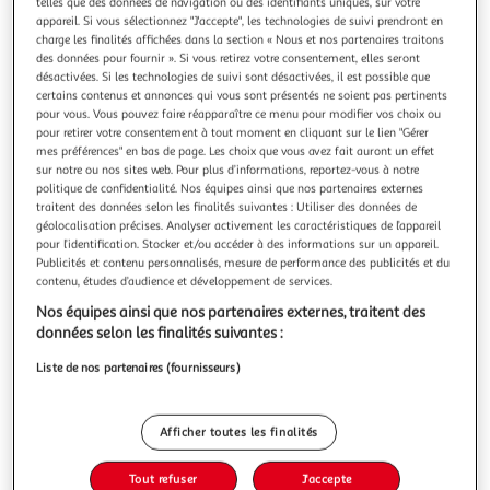
telles que des données de navigation ou des identifiants uniques, sur votre
appareil. Si vous sélectionnez "J'accepte", les technologies de suivi prendront en
charge les finalités affichées dans la section « Nous et nos partenaires traitons
des données pour fournir ». Si vous retirez votre consentement, elles seront
désactivées. Si les technologies de suivi sont désactivées, il est possible que
certains contenus et annonces qui vous sont présentés ne soient pas pertinents
DOUCEUR D'INTÉRIEUR
pour vous. Vous pouvez faire réapparaître ce menu pour modifier vos choix ou
Trophée mural enfant jungle koala 29cm gris
pour retirer votre consentement à tout moment en cliquant sur le lien "Gérer
mes préférences" en bas de page. Les choix que vous avez fait auront un effet
Informations Techniques : Dimensions : L. 29 x H. 23 cm
sur notre ou nos sites web. Pour plus d’informations, reportez-vous à notre
Matière : Tissu Spécificités : Mignon & Design Trophée Mural
politique de confidentialité. Nos équipes ainsi que nos partenaires externes
à suspendre Tête de koala Facile à poser Couleur : Gris
En savoir +
traitent des données selon les finalités suivantes : Utiliser des données de
Vendu par
Paris Prix
géolocalisation précises. Analyser activement les caractéristiques de l’appareil
pour l’identification. Stocker et/ou accéder à des informations sur un appareil.
Livr. ou retrait dès 3/4 jours
Publicités et contenu personnalisés, mesure de performance des publicités et du
A partir de 7,99€
contenu, études d’audience et développement de services.
Plus d'options
Nos équipes ainsi que nos partenaires externes, traitent des
données selon les finalités suivantes :
10,99€
17,99€
Vendu par
Paris Prix
Liste de nos partenaires (fournisseurs)
-39 %
Ajouter au panier
17,99€
Afficher toutes les finalités
10,99€
Ajouter à une liste
Tout refuser
J'accepte