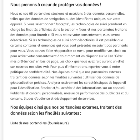
Illustration
Illustration
Nous prenons à coeur de protéger vos données !
précédente
suivante
Nous et nos 68 partenaires stockons et accédons à des données personnelles,
telles que des données de navigation ou des identifiants uniques, sur votre
appareil. Si vous sélectionnez "J'accepte", les technologies de suivi prendront en
DOUCEUR D'INTÉRIEUR
charge les finalités affichées dans la section « Nous et nos partenaires traitons
des données pour fournir ». Si vous retirez votre consentement, elles seront
Taie d'oreiller en coton bio biolina 63x63cm émeraude
désactivées. Si les technologies de suivi sont désactivées, il est possible que
Informations Techniques : Dimensions : L. 63 x l. 63 cm
certains contenus et annonces qui vous sont présentés ne soient pas pertinents
Produit Packagé : L. 18 x l. 2 x H. 26 cm Matière : 100%
pour vous. Vous pouvez faire réapparaître ce menu pour modifier vos choix ou
Coton Bio (57 fils/cm2) Spécificités : Douce & Agréable Taie
En savoir +
pour retirer votre consentement à tout moment en cliquant sur le lien "Gérer
d'Oreiller Forme Carrée Volant Plat Design Uni Finition
mes préférences" en bas de page. Les choix que vous avez fait auront un effet
Vendu par
Paris Prix
sur notre ou nos sites web. Pour plus d’informations, reportez-vous à notre
Bourdon Certification Oeko-Tex Standard 100 Poids : 0,19
politique de confidentialité. Nos équipes ainsi que nos partenaires externes
kg Couleur :
Livr. ou retrait dès 3/4 jours
traitent des données selon les finalités suivantes : Utiliser des données de
A partir de 7,99€
géolocalisation précises. Analyser activement les caractéristiques de l’appareil
Plus d'options
pour l’identification. Stocker et/ou accéder à des informations sur un appareil.
Publicités et contenu personnalisés, mesure de performance des publicités et du
7,99€
9,99€
Vendu par
Paris Prix
contenu, études d’audience et développement de services.
Nos équipes ainsi que nos partenaires externes, traitent des
Livraison dès 1/2 semaines
données selon les finalités suivantes :
Livraison offerte
Liste de nos partenaires (fournisseurs)
Plus d'options
19,21€
Vendu par
ASD