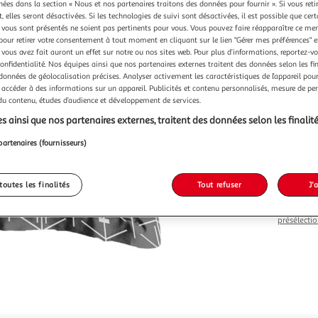
Vendu p
chées dans la section « Nous et nos partenaires traitons des données pour fournir ». Si vous retir
 elles seront désactivées. Si les technologies de suivi sont désactivées, il est possible que cer
vous sont présentés ne soient pas pertinents pour vous. Vous pouvez faire réapparaître ce me
pour retirer votre consentement à tout moment en cliquant sur le lien "Gérer mes préférences" 
 vous avez fait auront un effet sur notre ou nos sites web. Pour plus d’informations, reportez-v
confidentialité. Nos équipes ainsi que nos partenaires externes traitent des données selon les fi
 données de géolocalisation précises. Analyser activement les caractéristiques de l’appareil pour 
 accéder à des informations sur un appareil. Publicités et contenu personnalisés, mesure de p
Vendu p
 du contenu, études d’audience et développement de services.
-22 %
s ainsi que nos partenaires externes, traitent des données selon les finalité
8,99€
partenaires (fournisseurs)
6,99€
toutes les finalités
Tout refuser
J'
Le prix du 
retrait son
présélectio