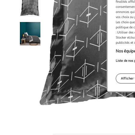
finalités affi
consentement,
annonces qui 
vos choix ou 
Les choix que
politique de 
: Utiliser des
Stocker et/ou
publicités et
Nos équipe
Liste de nos 
Afficher 