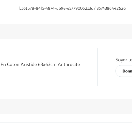
fc551b78-84f5-4874-ab9e-e5779006213c / 3574386442626
Soyez le
er En Coton Aristide 63x63cm Anthracite
Donn