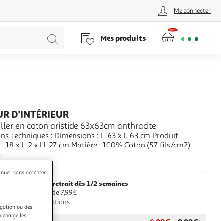
Me connecter
Lancer
Mes produits
la
recherche
R D'INTÉRIEUR
eiller en coton aristide 63x63cm anthracite
ns Techniques : Dimensions : L. 63 x l. 63 cm Produit
L. 18 x l. 2 x H. 27 cm Matière : 100% Coton (57 fils/cm2)
és : Pratique & Moderne Taie d'Oreiller Forme Carrée Volant
+
 Imprimé Certification Oeko-Tex Standard 100 S'utilise en
aris Prix
h Poids : 0,19 kg C
inuer sans accepter
Livr. ou retrait dès 1/2 semaines
A partir de 7,99€
Plus d'options
igation ou des
n charge les