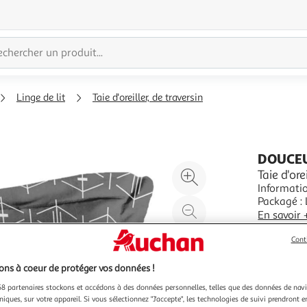
Linge de lit
Taie d'oreiller, de traversin
DOUCEU
Agrandir
Taie d'or
Informatio
l'illustration
Packagé : 
à
Réduire
Spécificit
En savoir 
200%
l'illustration
Plat Motif
Vendu par
P
Mix & Matc
à
Partager
Cont
100
le
ns à coeur de protéger vos données !
%
produit
8 partenaires stockons et accédons à des données personnelles, telles que des données de nav
niques, sur votre appareil. Si vous sélectionnez "J'accepte", les technologies de suivi prendront e