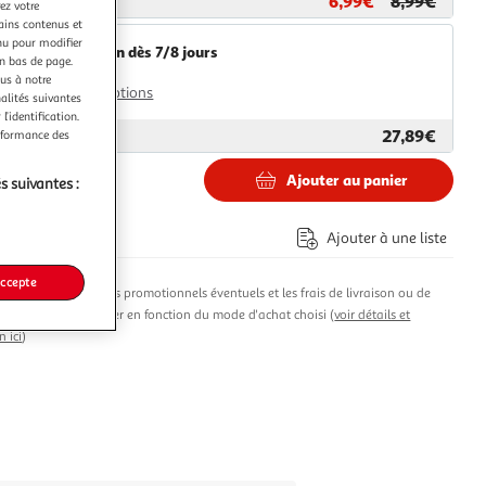
6,99€
8,99€
ar
Paris Prix
ez votre
tains contenus et
nu pour modifier
Livraison dès 7/8 jours
en bas de page.
4,99€
ous à notre
Plus d'options
nalités suivantes
l’identification.
27,89€
erformance des
ar
Multishop
Ajouter au panier
s suivantes :
Ajouter à une liste
accepte
produit, les avantages promotionnels éventuels et les frais de livraison ou de
t susceptibles de varier en fonction du mode d'achat choisi (
voir détails et
n ici
)