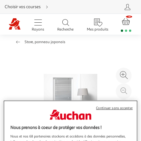
Aller
Choisir vos courses
directement
au
contenu
Aller
directement
Rayons
Recherche
Mes produits
à
la
recherche
Store, panneau japonais
Aller
directement
à
la
navigation
Aller
directement
à
Agr
la
rubrique
l'il
besoin
d'aide
à
Réd
20
l'il
à
Par
Continuer sans accepter
100
le
%
pro
Nous prenons à coeur de protéger vos données !
Nous et nos 68 partenaires stockons et accédons à des données personnelles,