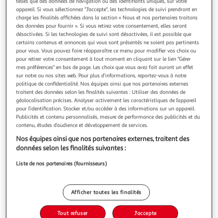
Illustration
Illustration
telles que des données de navigation ou des identifiants uniques, sur votre
appareil. Si vous sélectionnez "J'accepte", les technologies de suivi prendront en
précédente
suivante
charge les finalités affichées dans la section « Nous et nos partenaires traitons
des données pour fournir ». Si vous retirez votre consentement, elles seront
désactivées. Si les technologies de suivi sont désactivées, il est possible que
certains contenus et annonces qui vous sont présentés ne soient pas pertinents
DOUCEUR D'INTÉRIEUR
pour vous. Vous pouvez faire réapparaître ce menu pour modifier vos choix ou
Store à lamelles vénitien 60x130cm argent
pour retirer votre consentement à tout moment en cliquant sur le lien "Gérer
mes préférences" en bas de page. Les choix que vous avez fait auront un effet
Informations Techniques : Dimensions : L. 60 x H. 130 cm
sur notre ou nos sites web. Pour plus d’informations, reportez-vous à notre
Matière : Aluminium Spécificités : Élégant & Design Facile
politique de confidentialité. Nos équipes ainsi que nos partenaires externes
d'entretien Couleur : Argent
En savoir +
traitent des données selon les finalités suivantes : Utiliser des données de
Vendu par
Paris Prix
géolocalisation précises. Analyser activement les caractéristiques de l’appareil
pour l’identification. Stocker et/ou accéder à des informations sur un appareil.
Livr. ou retrait dès 3/4 jours
Publicités et contenu personnalisés, mesure de performance des publicités et du
A partir de 7,99€
contenu, études d’audience et développement de services.
Plus d'options
Nos équipes ainsi que nos partenaires externes, traitent des
données selon les finalités suivantes :
12,99€
16,99€
Vendu par
Paris Prix
Liste de nos partenaires (fournisseurs)
-24 %
Ajouter au panier
16,99€
Afficher toutes les finalités
12,99€
Ajouter à une liste
Tout refuser
J'accepte