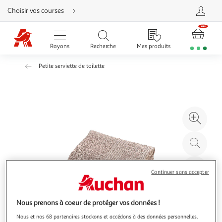
Aller
Choisir vos courses
directement
au
contenu
Aller
directement
Rayons
Recherche
Mes produits
à
la
recherche
Petite serviette de toilette
Aller
directement
à
la
navigation
Aller
directement
à
Agr
la
rubrique
l'il
besoin
d'aide
à
Réd
20
l'il
à
Par
Continuer sans accepter
100
le
%
pro
Nous prenons à coeur de protéger vos données !
Nous et nos 68 partenaires stockons et accédons à des données personnelles,