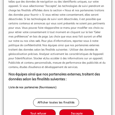
Illustration
Illustration
telles que des données de navigation ou des identifiants uniques, sur votre
appareil. Si vous sélectionnez "J'accepte", les technologies de suivi prendront en
précédente
suivante
charge les finalités affichées dans la section « Nous et nos partenaires traitons
des données pour fournir ». Si vous retirez votre consentement, elles seront
désactivées. Si les technologies de suivi sont désactivées, il est possible que
certains contenus et annonces qui vous sont présentés ne soient pas pertinents
DOUCEUR D'INTÉRIEUR
pour vous. Vous pouvez faire réapparaître ce menu pour modifier vos choix ou
Serviette de toilette tendresse 50x90cm taupe
pour retirer votre consentement à tout moment en cliquant sur le lien "Gérer
Informations Techniques : Dimensions : L. 50 x l. 90 cm
mes préférences" en bas de page. Les choix que vous avez fait auront un effet
Produit Packagé : L. 26 x l. 3 x H. 38 cm Matière : 100%
sur notre ou nos sites web. Pour plus d’informations, reportez-vous à notre
politique de confidentialité. Nos équipes ainsi que nos partenaires externes
Coton (500 g/m2) Spécificités : Pratique & Utile Serviette
En savoir +
traitent des données selon les finalités suivantes : Utiliser des données de
de Toilette Forme Rectangulaire Texture Éponge Design Uni
Vendu par
Paris Prix
géolocalisation précises. Analyser activement les caractéristiques de l’appareil
Poids : 0,235 kg Couleur : Taupe
pour l’identification. Stocker et/ou accéder à des informations sur un appareil.
Livr. ou retrait dès 3/4 jours
Publicités et contenu personnalisés, mesure de performance des publicités et du
A partir de 7,99€
contenu, études d’audience et développement de services.
Plus d'options
Nos équipes ainsi que nos partenaires externes, traitent des
données selon les finalités suivantes :
7,99€
9,99€
Vendu par
Paris Prix
Liste de nos partenaires (fournisseurs)
-20 %
Ajouter au panier
9,99€
Afficher toutes les finalités
7,99€
Ajouter à une liste
Tout refuser
J'accepte