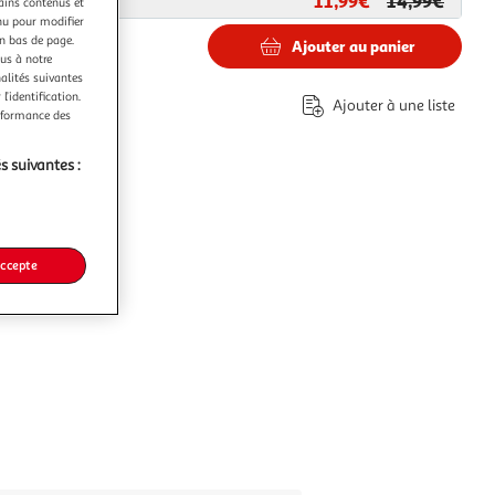
11,99€
14,99€
ar
Paris Prix
tains contenus et
nu pour modifier
en bas de page.
Ajouter au panier
ous à notre
nalités suivantes
€
l’identification.
Ajouter à une liste
erformance des
s suivantes :
accepte