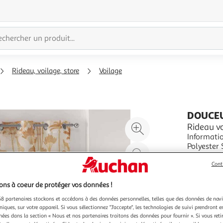
Rideau, voilage, store
Voilage
DOUCEU
Agrandir
Rideau v
Informatio
l'illustration
Polyester Spécificités : Tendan
à
Réduire
Forme Rec
En savoir 
200%
l'illustration
Cont
Vendu par
P
à
Partager
ns à coeur de protéger vos données !
100
le
8 partenaires stockons et accédons à des données personnelles, telles que des données de nav
%
produit
niques, sur votre appareil. Si vous sélectionnez "J'accepte", les technologies de suivi prendront e
chées dans la section « Nous et nos partenaires traitons des données pour fournir ». Si vous retir