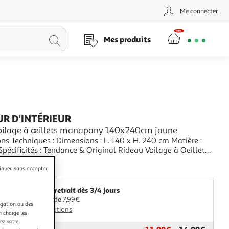
Me connecter
Lancer
Mes produits
la
recherche
R D'INTÉRIEUR
oilage à œillets manapany 140x240cm jaune
ns Techniques : Dimensions : L. 140 x H. 240 cm Matière :
ce & Original Rideau Voilage à Oeillets
tangulaire A Motifs Couleur : Jaune
+
inuer sans accepter
aris Prix
Livr. ou retrait dès 3/4 jours
A partir de 7,99€
igation ou des
Plus d'options
n charge les
ez votre