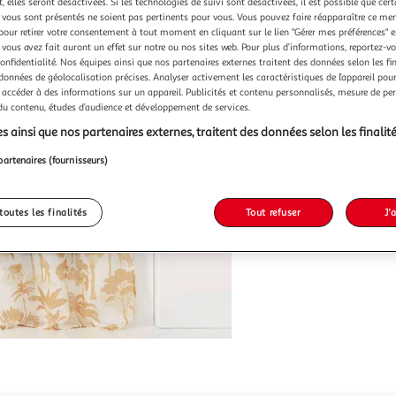
Vendu p
 elles seront désactivées. Si les technologies de suivi sont désactivées, il est possible que cer
vous sont présentés ne soient pas pertinents pour vous. Vous pouvez faire réapparaître ce me
pour retirer votre consentement à tout moment en cliquant sur le lien "Gérer mes préférences" 
-20 %
 vous avez fait auront un effet sur notre ou nos sites web. Pour plus d’informations, reportez-v
confidentialité. Nos équipes ainsi que nos partenaires externes traitent des données selon les fi
14,99€
11,99
 données de géolocalisation précises. Analyser activement les caractéristiques de l’appareil pour 
 accéder à des informations sur un appareil. Publicités et contenu personnalisés, mesure de p
 du contenu, études d’audience et développement de services.
s ainsi que nos partenaires externes, traitent des données selon les finalité
partenaires (fournisseurs)
toutes les finalités
Tout refuser
J'