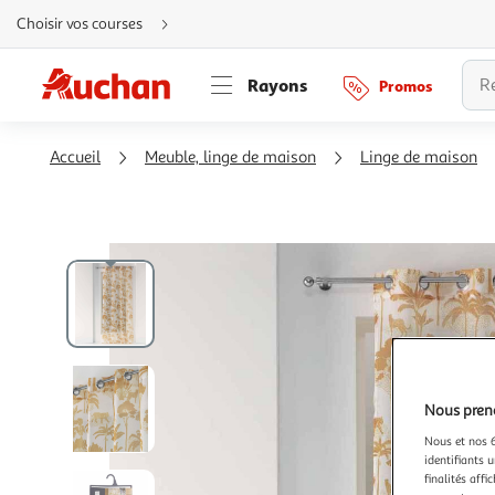
Aller
Choisir vos courses
directement
au
contenu
Aller
Rayons
Promos
directement
à
la
recherche
Aller
Accueil
Meuble, linge de maison
Linge de maison
directement
à
la
navigation
Aller
directement
à
la
rubrique
besoin
d'aide
Nous preno
Nous et nos 6
identifiants u
finalités affi