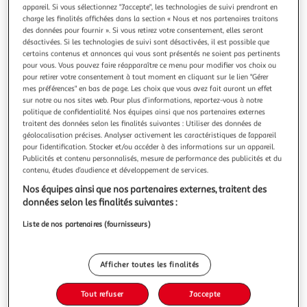
Illustration
Illustration
appareil. Si vous sélectionnez "J'accepte", les technologies de suivi prendront en
précédente
suivante
charge les finalités affichées dans la section « Nous et nos partenaires traitons
des données pour fournir ». Si vous retirez votre consentement, elles seront
désactivées. Si les technologies de suivi sont désactivées, il est possible que
certains contenus et annonces qui vous sont présentés ne soient pas pertinents
DOUCEUR D'INTÉRIEUR
pour vous. Vous pouvez faire réapparaître ce menu pour modifier vos choix ou
pour retirer votre consentement à tout moment en cliquant sur le lien "Gérer
Rideau de douche uni yaline 180x200cm blanc
mes préférences" en bas de page. Les choix que vous avez fait auront un effet
Informations Techniques : Dimensions : L. 180 x H. 200 cm
sur notre ou nos sites web. Pour plus d’informations, reportez-vous à notre
Matière : 100% Polyester Spécificités : Pratique & Utile
politique de confidentialité. Nos équipes ainsi que nos partenaires externes
Rideau de douche uni Avec 12 anneaux Entretien : Lavage à
En savoir +
traitent des données selon les finalités suivantes : Utiliser des données de
30° Pas de séchage en machine Pas de repassage Poids :
géolocalisation précises. Analyser activement les caractéristiques de l’appareil
Vendu par
Paris Prix
pour l’identification. Stocker et/ou accéder à des informations sur un appareil.
0,41 kg Couleur : Blanc
Publicités et contenu personnalisés, mesure de performance des publicités et du
Livr. ou retrait dès 3/4 jours
contenu, études d’audience et développement de services.
A partir de 7,99€
Nos équipes ainsi que nos partenaires externes, traitent des
Plus d'options
données selon les finalités suivantes :
10,99€
14,99€
Vendu par
Paris Prix
Liste de nos partenaires (fournisseurs)
Livraison dès 5/6 jours
4,99€
Afficher toutes les finalités
Plus d'options
Tout refuser
J'accepte
28,05€
Vendu par
Multishop