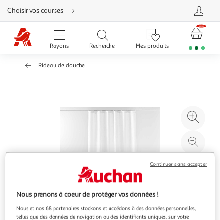
Aller
Choisir vos courses
directement
au
contenu
Aller
directement
Rayons
Recherche
Mes produits
à
la
recherche
Rideau de douche
Aller
directement
à
la
navigation
Aller
directement
à
Agr
la
rubrique
l'il
besoin
d'aide
à
Réd
20
l'il
à
Par
Continuer sans accepter
100
le
%
pro
Nous prenons à coeur de protéger vos données !
Nous et nos 68 partenaires stockons et accédons à des données personnelles,
telles que des données de navigation ou des identifiants uniques, sur votre