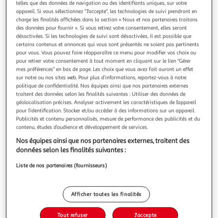
Illustration
Illustration
telles que des données de navigation ou des identifiants uniques, sur votre
appareil. Si vous sélectionnez "J'accepte", les technologies de suivi prendront en
précédente
suivante
charge les finalités affichées dans la section « Nous et nos partenaires traitons
des données pour fournir ». Si vous retirez votre consentement, elles seront
désactivées. Si les technologies de suivi sont désactivées, il est possible que
certains contenus et annonces qui vous sont présentés ne soient pas pertinents
DOUCEUR D'INTÉRIEUR
pour vous. Vous pouvez faire réapparaître ce menu pour modifier vos choix ou
Paire de voilages milza 60x120cm anthracite
pour retirer votre consentement à tout moment en cliquant sur le lien "Gérer
Informations Techniques : Dimensions : L. 60 x H. 120 cm
mes préférences" en bas de page. Les choix que vous avez fait auront un effet
Matière : Polyester Spécificités : Vendu par lot de 2
sur notre ou nos sites web. Pour plus d’informations, reportez-vous à notre
politique de confidentialité. Nos équipes ainsi que nos partenaires externes
Tendance & moderne Type de fixation : à Passe-Tringle
En savoir +
traitent des données selon les finalités suivantes : Utiliser des données de
Poids : 0,407 kg Couleur : Anthracite
Vendu par
Paris Prix
géolocalisation précises. Analyser activement les caractéristiques de l’appareil
pour l’identification. Stocker et/ou accéder à des informations sur un appareil.
Livr. ou retrait dès 3/4 jours
Publicités et contenu personnalisés, mesure de performance des publicités et du
A partir de 7,99€
contenu, études d’audience et développement de services.
Plus d'options
Nos équipes ainsi que nos partenaires externes, traitent des
données selon les finalités suivantes :
12,99€
16,99€
Vendu par
Paris Prix
Liste de nos partenaires (fournisseurs)
-24 %
Ajouter au panier
16,99€
Afficher toutes les finalités
12,99€
Ajouter à une liste
Tout refuser
J'accepte