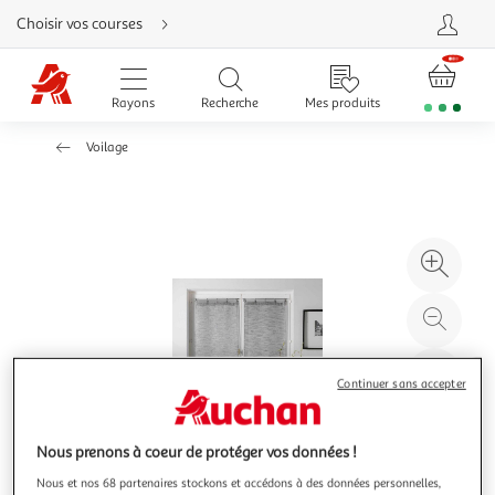
Aller
Choisir vos courses
directement
au
contenu
Aller
directement
Rayons
Recherche
Mes produits
à
la
recherche
Voilage
Aller
directement
à
la
navigation
Aller
directement
à
Agr
la
rubrique
l'il
besoin
d'aide
à
Réd
20
l'il
à
Par
Continuer sans accepter
100
le
%
pro
Nous prenons à coeur de protéger vos données !
Nous et nos 68 partenaires stockons et accédons à des données personnelles,