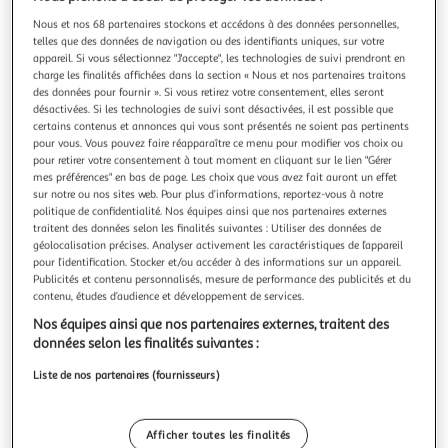
Illustration
Illustration
précédente
suivante
Nous et nos 68 partenaires stockons et accédons à des données personnelles,
telles que des données de navigation ou des identifiants uniques, sur votre
appareil. Si vous sélectionnez "J'accepte", les technologies de suivi prendront en
charge les finalités affichées dans la section « Nous et nos partenaires traitons
Nouveauté
des données pour fournir ». Si vous retirez votre consentement, elles seront
désactivées. Si les technologies de suivi sont désactivées, il est possible que
DOUCEUR D'INTÉRIEUR
certains contenus et annonces qui vous sont présentés ne soient pas pertinents
Nappe ronde imprimé solea 180cm blanc
pour vous. Vous pouvez faire réapparaître ce menu pour modifier vos choix ou
pour retirer votre consentement à tout moment en cliquant sur le lien "Gérer
Informations Techniques : Dimensions : D. 180 cm Matière :
mes préférences" en bas de page. Les choix que vous avez fait auront un effet
100% Polyester Spécificités : Pratique & Utile Nappe de
sur notre ou nos sites web. Pour plus d’informations, reportez-vous à notre
table Imprimé feuille Finition biais Forme ronde Pour 8 à 10
En savoir +
politique de confidentialité. Nos équipes ainsi que nos partenaires externes
couverts Infroissable & Antitache Facile d'entretien Poids :
Vendu par
ASD
traitent des données selon les finalités suivantes : Utiliser des données de
0,37 kg Couleur : Blanc
géolocalisation précises. Analyser activement les caractéristiques de l’appareil
Livraison dès 1/2 semaines
pour l’identification. Stocker et/ou accéder à des informations sur un appareil.
Livraison offerte
Publicités et contenu personnalisés, mesure de performance des publicités et du
contenu, études d’audience et développement de services.
Plus d'options
Nos équipes ainsi que nos partenaires externes, traitent des
26,83€
Vendu par
ASD
données selon les finalités suivantes :
Liste de nos partenaires (fournisseurs)
Livraison dès 5/6 jours
4,99€
Plus d'options
Afficher toutes les finalités