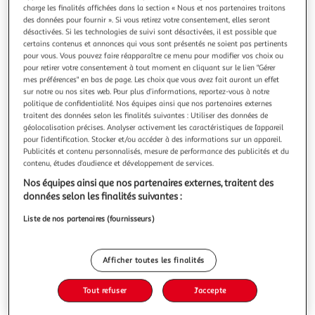
Illustration
Illustration
charge les finalités affichées dans la section « Nous et nos partenaires traitons
précédente
suivante
des données pour fournir ». Si vous retirez votre consentement, elles seront
désactivées. Si les technologies de suivi sont désactivées, il est possible que
certains contenus et annonces qui vous sont présentés ne soient pas pertinents
pour vous. Vous pouvez faire réapparaître ce menu pour modifier vos choix ou
DOUCEUR D'INTÉRIEUR
pour retirer votre consentement à tout moment en cliquant sur le lien "Gérer
mes préférences" en bas de page. Les choix que vous avez fait auront un effet
Nappe imprimée illumination 150x240cm blanc
sur notre ou nos sites web. Pour plus d’informations, reportez-vous à notre
Informations Techniques : Dimensions : L. 240 x l. 150 cm
politique de confidentialité. Nos équipes ainsi que nos partenaires externes
Matière : Polyester Spécificités : Doux & Agréable Nappe
traitent des données selon les finalités suivantes : Utiliser des données de
déco Forme Rectangulaire A Motifs Couleur : Blanc
En savoir +
géolocalisation précises. Analyser activement les caractéristiques de l’appareil
pour l’identification. Stocker et/ou accéder à des informations sur un appareil.
Vous voulez connaître le prix de ce produit ?
Publicités et contenu personnalisés, mesure de performance des publicités et du
contenu, études d’audience et développement de services.
Afficher le prix
Nos équipes ainsi que nos partenaires externes, traitent des
données selon les finalités suivantes :
Liste de nos partenaires (fournisseurs)
Description
Afficher toutes les finalités
Caractéristiques
Tout refuser
J'accepte