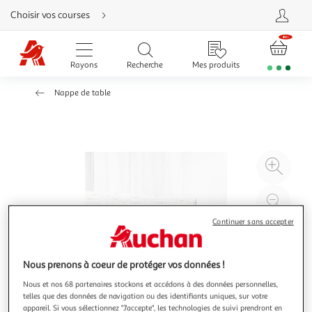
Aller
Choisir vos courses
directement
au
contenu
Aller
directement
Rayons
Recherche
Mes produits
à
la
recherche
Nappe de table
Aller
directement
à
la
navigation
Aller
directement
à
Agr
la
rubrique
l'il
besoin
d'aide
à
Réd
20
l'il
Continuer sans accepter
à
Par
100
le
Nous prenons à coeur de protéger vos données !
%
pro
Nous et nos 68 partenaires stockons et accédons à des données personnelles,
telles que des données de navigation ou des identifiants uniques, sur votre
appareil. Si vous sélectionnez "J'accepte", les technologies de suivi prendront en