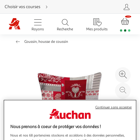
Aller
Choisir vos courses
directement
au
contenu
Aller
directement
Rayons
Recherche
Mes produits
à
la
recherche
Coussin, housse de coussin
Aller
directement
à
la
navigation
Aller
directement
à
Agr
la
rubrique
l'il
besoin
d'aide
à
Réd
20
l'il
à
Par
Continuer sans accepter
100
le
%
pro
Nous prenons à coeur de protéger vos données !
Nous et nos 68 partenaires stockons et accédons à des données personnelles,