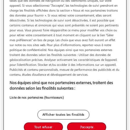
telles que des données de navigation ou des identifiants uniques, sur votre
appareil. Si vous sélectionnez "J'accepte", les technologies de suivi prendront en
charge les finalités affichées dans la section « Nous et nos partenaires traitons
des données pour fournir ». Si vous retirez votre consentement, elles seront
désactivées. Si les technologies de suivi sont désactivées, il est possible que
certains contenus et annonces qui vous sont présentés ne soient pas pertinents
DOUCEUR D'INTÉRIEUR
pour vous. Vous pouvez faire réapparaître ce menu pour modifier vos choix ou
Housse de coussin sweet heart 60x60cm gris
pour retirer votre consentement à tout moment en cliquant sur le lien "Gérer
mes préférences" en bas de page. Les choix que vous avez fait auront un effet
Informations Techniques : Dimensions : L. 60 x l. 60 cm
sur notre ou nos sites web. Pour plus d’informations, reportez-vous à notre
Produit Packagé : L. 30 x l. 1 x H. 66 cm Matière : 100%
politique de confidentialité. Nos équipes ainsi que nos partenaires externes
Polyester Spécificités : Tendance & Design Housse de
En savoir +
traitent des données selon les finalités suivantes : Utiliser des données de
Coussin Forme Carrée A Motifs Poids : 0,143 kg Couleur :
Vendu par
Paris Prix
géolocalisation précises. Analyser activement les caractéristiques de l’appareil
Gris & Rouge
pour l’identification. Stocker et/ou accéder à des informations sur un appareil.
Livr. ou retrait dès 3/4 jours
Publicités et contenu personnalisés, mesure de performance des publicités et du
A partir de 7,99€
contenu, études d’audience et développement de services.
Plus d'options
Nos équipes ainsi que nos partenaires externes, traitent des
données selon les finalités suivantes :
9,99€
11,99€
Vendu par
Paris Prix
Liste de nos partenaires (fournisseurs)
-17 %
Ajouter au panier
11,99€
Afficher toutes les finalités
9,99€
Ajouter à une liste
Tout refuser
J'accepte