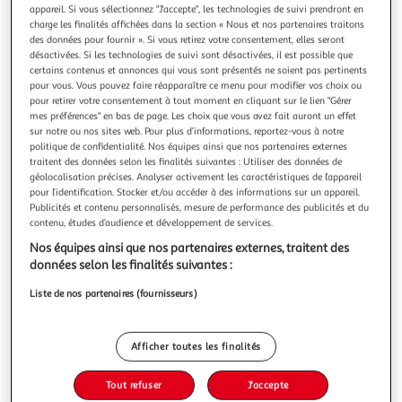
Illustration
Illustration
appareil. Si vous sélectionnez "J'accepte", les technologies de suivi prendront en
précédente
suivante
charge les finalités affichées dans la section « Nous et nos partenaires traitons
des données pour fournir ». Si vous retirez votre consentement, elles seront
désactivées. Si les technologies de suivi sont désactivées, il est possible que
certains contenus et annonces qui vous sont présentés ne soient pas pertinents
DOUCEUR D'INTÉRIEUR
pour vous. Vous pouvez faire réapparaître ce menu pour modifier vos choix ou
pour retirer votre consentement à tout moment en cliquant sur le lien "Gérer
Drap housse en coton biolina 90x190cm gris
mes préférences" en bas de page. Les choix que vous avez fait auront un effet
Informations Techniques : Dimensions : L. 190 x l. 90 cm
sur notre ou nos sites web. Pour plus d’informations, reportez-vous à notre
Produit Packagé : L. 14 x l. 4 x H. 36 cm Matière : 100%
politique de confidentialité. Nos équipes ainsi que nos partenaires externes
Coton Bio (57 fils/cm2) Spécificités : Doux & Confortable
En savoir +
traitent des données selon les finalités suivantes : Utiliser des données de
Drap Housse 1 Personne Forme Rectangulaire Design Uni
géolocalisation précises. Analyser activement les caractéristiques de l’appareil
Vendu par
Paris Prix
pour l’identification. Stocker et/ou accéder à des informations sur un appareil.
Certification Oeko-Tex Standard 100 Poids : 0,415 kg
Publicités et contenu personnalisés, mesure de performance des publicités et du
Couleur : Gris
Livr. ou retrait dès 3/4 jours
contenu, études d’audience et développement de services.
A partir de 7,99€
Nos équipes ainsi que nos partenaires externes, traitent des
Plus d'options
données selon les finalités suivantes :
13,99€
17,99€
Vendu par
Paris Prix
Liste de nos partenaires (fournisseurs)
Livraison dès 1/2 semaines
Livraison offerte
Afficher toutes les finalités
Plus d'options
Tout refuser
J'accepte
25,33€
Vendu par
ASD