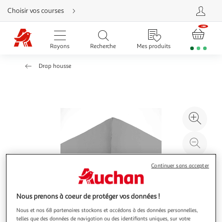
Aller
Choisir vos courses
directement
au
contenu
Aller
directement
Rayons
Recherche
Mes produits
à
la
recherche
Drap housse
Aller
directement
à
la
navigation
Aller
directement
à
Agr
la
rubrique
l'il
besoin
d'aide
à
Réd
20
l'il
à
Par
Continuer sans accepter
100
le
%
pro
Nous prenons à coeur de protéger vos données !
Nous et nos 68 partenaires stockons et accédons à des données personnelles,
telles que des données de navigation ou des identifiants uniques, sur votre