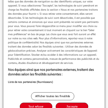
Illustration
Illustration
telles que des données de navigation ou des identifiants uniques, sur votre
appareil. Si vous sélectionnez "J'accepte", les technologies de suivi prendront en
précédente
suivante
charge les finalités affichées dans la section « Nous et nos partenaires traitons
des données pour fournir ». Si vous retirez votre consentement, elles seront
désactivées. Si les technologies de suivi sont désactivées, il est possible que
certains contenus et annonces qui vous sont présentés ne soient pas pertinents
DOUCEUR D'INTÉRIEUR
pour vous. Vous pouvez faire réapparaître ce menu pour modifier vos choix ou
Bouillotte polaire imprimé chevreuil 34cm rose
pour retirer votre consentement à tout moment en cliquant sur le lien "Gérer
Informations Techniques : Dimensions : L. 21 x l. 34 cm
mes préférences" en bas de page. Les choix que vous avez fait auront un effet
Matières : Bouillotte : 100% PVC Housse : 100% Polyester
sur notre ou nos sites web. Pour plus d’informations, reportez-vous à notre
politique de confidentialité. Nos équipes ainsi que nos partenaires externes
Spécificités : Pratique & Utile Bouillotte avec sa housse
En savoir +
traitent des données selon les finalités suivantes : Utiliser des données de
Motif imprimé petite fille et animaux Inscription Il était une
Vendu par
Paris Prix
géolocalisation précises. Analyser activement les caractéristiques de l’appareil
fois Avec pompons décoratifs Entretien : Lavage à 30° Pas
pour l’identification. Stocker et/ou accéder à des informations sur un appareil.
de
Livr. ou retrait dès 3/4 jours
Publicités et contenu personnalisés, mesure de performance des publicités et du
A partir de 7,99€
contenu, études d’audience et développement de services.
Plus d'options
Nos équipes ainsi que nos partenaires externes, traitent des
données selon les finalités suivantes :
10,99€
14,99€
Vendu par
Paris Prix
Liste de nos partenaires (fournisseurs)
-27 %
Ajouter au panier
14,99€
Afficher toutes les finalités
10,99€
Ajouter à une liste
Tout refuser
J'accepte