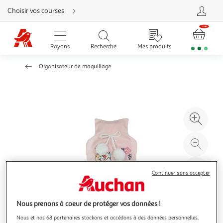
Aller
Choisir vos courses
directement
au
contenu
Aller
directement
Rayons
Recherche
Mes produits
à
la
recherche
Organisateur de maquillage
Aller
directement
à
la
navigation
Aller
directement
à
Agr
la
rubrique
l'il
besoin
d'aide
à
Réd
20
l'il
à
Par
Continuer sans accepter
100
le
%
pro
Nous prenons à coeur de protéger vos données !
Nous et nos 68 partenaires stockons et accédons à des données personnelles,