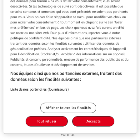
des données pour fournir ». Si vous retirez votre consentement, elles seront
désactivées. Si les technologies de suivi sont désactivées, il est possible que
certains contenus et annonces qui vous sont présentés ne soient pas pertinents
pour vous. Vous pouvez faire réapparaître ce menu pour modifier vos choix ou
pour retirer votre consentement à tout moment en cliquant sur le lien "Gérer
mes préférences" en bas de page. Les choix que vous avez fait auront un effet
4.3
(9)
sur notre ou nos sites web. Pour plus d’informations, reportez-vous à notre
DORITOS
politique de confidentialité. Nos équipes ainsi que nos partenaires externes
traitent des données selon les finalités suivantes : Utiliser des données de
Tortillas goût nacho au fromage
géolocalisation précises. Analyser activement les caractéristiques de l’appareil
DORITOS, CRAQUEZ POUR UN MAX DE CRUNCH* : Avec
pour l’identification. Stocker et/ou accéder à des informations sur un appareil.
une saveur intense, un croquant à toute épreuve et une
Publicités et contenu personnalisés, mesure de performance des publicités et du
forme triangulaire qui permet de les accompagner de
En savoir +
contenu, études d’audience et développement de services.
sauce, les tortillas Doritos constituent un en-cas savoureux
160g
Nos équipes ainsi que nos partenaires externes, traitent des
pour les apéros entre amis. Un plaisir à déguster avec ou
données selon les finalités suivantes :
sans sauces. *croustillant
Vous voulez connaître le prix de ce produit ?
Liste de nos partenaires (fournisseurs)
Afficher le prix
Afficher toutes les finalités
Tout refuser
J'accepte
Format