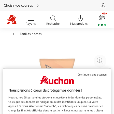
Aller
Choisir vos courses
directement
au
contenu
Aller
directement
Rayons
Recherche
Mes produits
à
la
recherche
Tortillas, nachos
Aller
directement
à
la
navigation
Aller
directement
à
Agr
la
rubrique
l'il
besoin
d'aide
à
Réd
Continuer sans accepter
20
l'il
à
Par
Nous prenons à coeur de protéger vos données !
100
le
%
pro
Nous et nos 68 partenaires stockons et accédons à des données personnelles,
telles que des données de navigation ou des identifiants uniques, sur votre
appareil. Si vous sélectionnez "J'accepte", les technologies de suivi prendront en
charge les finalités affichées dans la section « Nous et nos partenaires traitons