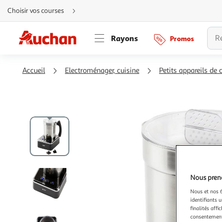
Aller
Choisir vos courses
directement
au
contenu
Aller
Rayons
Promos
directement
à
la
recherche
Aller
Accueil
Electroménager, cuisine
Petits appareils de 
directement
à
la
navigation
Aller
directement
à
la
rubrique
besoin
d'aide
Nous preno
Nous et nos 6
identifiants u
finalités affi
consentement,