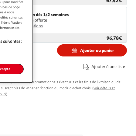
67,42€
ar
Multishop
nu pour modifier
en bas de page.
ous à notre
Livraison dès 1/2 semaines
nalités suivantes
Livraison offerte
l’identification.
Plus d'options
erformance des
96,78€
ar
ASD
s suivantes :
Ajouter au panier
€
Ajouter à une liste
accepte
produit, les avantages promotionnels éventuels et les frais de livraison ou de
t susceptibles de varier en fonction du mode d'achat choisi (
voir détails et
n ici
)