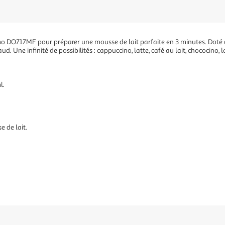
O717MF pour préparer une mousse de lait parfaite en 3 minutes. Doté de 3
d. Une infinité de possibilités : cappuccino, latte, café au lait, chococino, 
l.
e de lait.