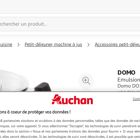
cuisine
Petit-déjeuner, machine à jus
Accessoires petit-déje
DOMO
Agrandir
Emulsion
Domo DO7
l'illustration
une mousse
à
Réduire
mousse de 
En savoir 
Cont
200%
l'illustration
Une infini
Vendu par
lait choco
à
Partager
ns à coeur de protéger vos données !
100
le
8 partenaires stockons et accédons à des données personnelles, telles que des données de nav
%
produit
niques, sur votre appareil. Si vous sélectionnez "J'accepte", les technologies de suivi prendront e
chées dans la section « Nous et nos partenaires traitons des données pour fournir ». Si vous retir
 elles seront désactivées. Si les technologies de suivi sont désactivées, il est possible que cer