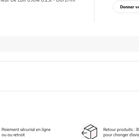
eur De Lait 650w 0.23l - Do717mf
Donner vo
Paiement sécurisé en ligne
Retour produits : 3
ou au retrait
pour changer d’avi