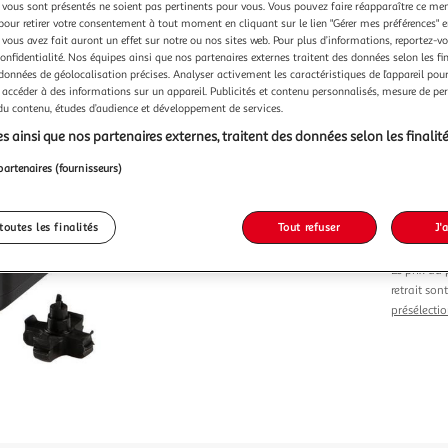
Vendu p
vous sont présentés ne soient pas pertinents pour vous. Vous pouvez faire réapparaître ce me
pour retirer votre consentement à tout moment en cliquant sur le lien "Gérer mes préférences" 
 vous avez fait auront un effet sur notre ou nos sites web. Pour plus d’informations, reportez-v
confidentialité. Nos équipes ainsi que nos partenaires externes traitent des données selon les fi
 données de géolocalisation précises. Analyser activement les caractéristiques de l’appareil pour 
 accéder à des informations sur un appareil. Publicités et contenu personnalisés, mesure de p
 du contenu, études d’audience et développement de services.
Vendu p
s ainsi que nos partenaires externes, traitent des données selon les finalité
partenaires (fournisseurs)
67,42
toutes les finalités
Tout refuser
J'
Le prix du 
retrait son
présélectio