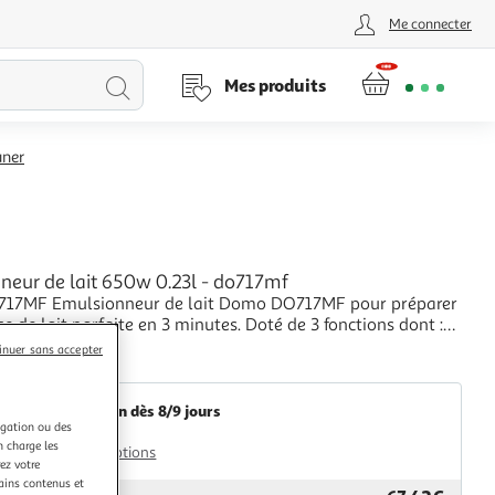
Me connecter
Lancer
Mes produits
la
uner
recherche
neur de lait 650w 0.23l - do717mf
17MF Emulsionneur de lait Domo DO717MF pour préparer
 de lait parfaite en 3 minutes. Doté de 3 fonctions dont :
lait froide, mousse de lait chaude et lait chocolaté chaud.
+
inuer sans accepter
té de possibilités : cappuccino, latte, café au lait, chococino,
Multishop
laté... Gobelet
Livraison dès 8/9 jours
igation ou des
4,99€
n charge les
Plus d'options
ez votre
tains contenus et