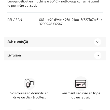
Lavage délicat en machine à 30 °C – nettoyage conseillé avant
la première utilisation
Réf / EAN :
081bcc9f-d94e-425d-91aa-3f727fa7cc5c /
3700948337547
Avis clients
(0)
Livraison
Vos courses à domicile, en
Paiement sécurisé en ligne
drive ou click & collect
ou au retrait