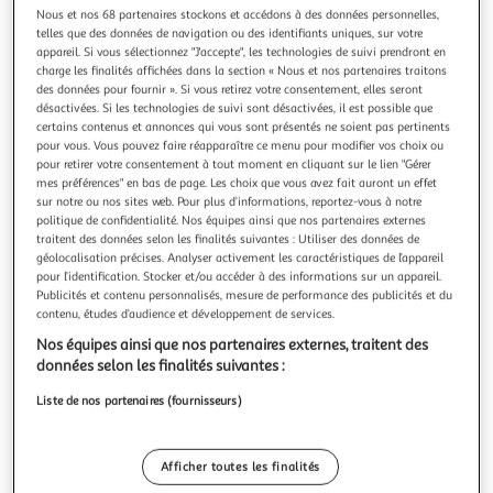
Nous et nos 68 partenaires stockons et accédons à des données personnelles,
telles que des données de navigation ou des identifiants uniques, sur votre
appareil. Si vous sélectionnez "J'accepte", les technologies de suivi prendront en
charge les finalités affichées dans la section « Nous et nos partenaires traitons
Livraison offerte
des données pour fournir ». Si vous retirez votre consentement, elles seront
désactivées. Si les technologies de suivi sont désactivées, il est possible que
certains contenus et annonces qui vous sont présentés ne soient pas pertinents
DOMIVA
pour vous. Vous pouvez faire réapparaître ce menu pour modifier vos choix ou
Tour de lit adaptable - DOMIVA - BOUBOU - 30 x 180
pour retirer votre consentement à tout moment en cliquant sur le lien "Gérer
cm
mes préférences" en bas de page. Les choix que vous avez fait auront un effet
sur notre ou nos sites web. Pour plus d’informations, reportez-vous à notre
Confort et sécurité optimisésLe tour de lit adaptable
politique de confidentialité. Nos équipes ainsi que nos partenaires externes
DOMIVA BOUBOU (30 x 180 cm) assure une protection
traitent des données selon les finalités suivantes : Utiliser des données de
douillette pour le berceau de bébé. Son rembourrage
En savoir +
géolocalisation précises. Analyser activement les caractéristiques de l’appareil
moelleux et ses matériaux hypoallergéniques préviennent
Vendu par
GpasPlus
pour l’identification. Stocker et/ou accéder à des informations sur un appareil.
les chocs contre les barreaux, tout en offrant un cocon
Publicités et contenu personnalisés, mesure de performance des publicités et du
apaisant pour les nuits sereines
Livraison dès 6/7 jours
contenu, études d’audience et développement de services.
Livraison offerte
Nos équipes ainsi que nos partenaires externes, traitent des
Plus d'options
données selon les finalités suivantes :
53,27€
Vendu par
GpasPlus
Liste de nos partenaires (fournisseurs)
Livraison dès 6/7 jours
Afficher toutes les finalités
4,99€
Plus d'options