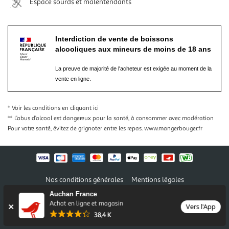
Espace sourds et malentendants
Interdiction de vente de boissons
alcooliques aux mineurs de moins de 18 ans
La preuve de majorité de l'acheteur est exigée au moment de la
vente en ligne.
* Voir les conditions
en cliquant ici
** L’abus d’alcool est dangereux pour la santé, à consommer avec modération
Pour votre santé, évitez de grignoter entre les repas.
www.mangerbouger.fr
Nos conditions générales
Mentions légales
Conditions des offres et promotions
Gérer mes préférences
Auchan France
Politique de confidentialité
Informations légales marketplace
Achat en ligne et magasin
Vers l'App
38,4 K
Auchan 2026 © Tous droits réservés