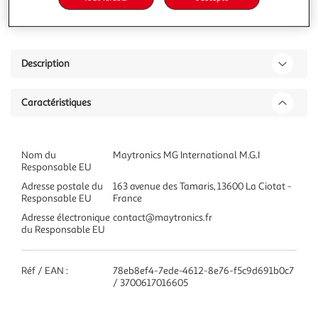
Ajouter à une liste
Description
Caractéristiques
Nom du
Maytronics MG International M.G.I
Responsable EU
Adresse postale du
163 avenue des Tamaris, 13600 La Ciotat -
Responsable EU
France
Adresse électronique
contact@maytronics.fr
du Responsable EU
Réf / EAN :
78eb8ef4-7ede-4612-8e76-f5c9d691b0c7
/ 3700617016605