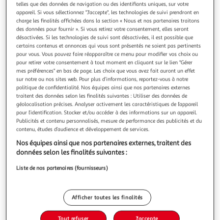
telles que des données de navigation ou des identifiants uniques, sur votre
appareil. Si vous sélectionnez "J'accepte", les technologies de suivi prendront en
charge les finalités affichées dans la section « Nous et nos partenaires traitons
des données pour fournir ». Si vous retirez votre consentement, elles seront
désactivées. Si les technologies de suivi sont désactivées, il est possible que
Livraison offerte
certains contenus et annonces qui vous sont présentés ne soient pas pertinents
pour vous. Vous pouvez faire réapparaître ce menu pour modifier vos choix ou
DOLPHIN
pour retirer votre consentement à tout moment en cliquant sur le lien "Gérer
Transformateur basic 230v pour robots dolphin -
mes préférences" en bas de page. Les choix que vous avez fait auront un effet
sur notre ou nos sites web. Pour plus d’informations, reportez-vous à notre
99956032-assy
politique de confidentialité. Nos équipes ainsi que nos partenaires externes
Dolphin 99956032-ASSY Alimentation S Line Basic 230v
traitent des données selon les finalités suivantes : Utiliser des données de
pour robot dolphin.Veuillez controler le numéro de votre
géolocalisation précises. Analyser activement les caractéristiques de l’appareil
alimentation avant d'acheter pour éviter un
En savoir +
pour l’identification. Stocker et/ou accéder à des informations sur un appareil.
retour.Référence de l'alimentation : 99956032Robots
Vendu par
Nouveaux Marchands
Publicités et contenu personnalisés, mesure de performance des publicités et du
compatibles :dolphin Nautilus CC modèle EU99996113-
contenu, études d’audience et développement de services.
EUdolphin s50 modèle 99996131-EUdolphin s10
Livraison dès 4/5 jours
Nos équipes ainsi que nos partenaires externes, traitent des
Livraison offerte
données selon les finalités suivantes :
Plus d'options
Liste de nos partenaires (fournisseurs)
160,90€
Vendu par
Nouveaux Marchands
Ajouter au panier
Afficher toutes les finalités
160,90€
Tout refuser
J'accepte