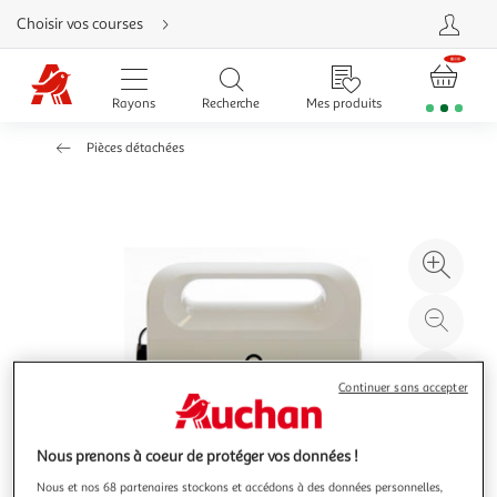
Aller
Choisir vos courses
directement
au
contenu
Aller
directement
Rayons
Recherche
Mes produits
à
la
recherche
Pièces détachées
Aller
directement
à
la
navigation
Aller
directement
à
Agr
la
rubrique
l'il
besoin
d'aide
à
Réd
20
l'il
à
Par
Continuer sans accepter
100
le
%
pro
Nous prenons à coeur de protéger vos données !
Nous et nos 68 partenaires stockons et accédons à des données personnelles,