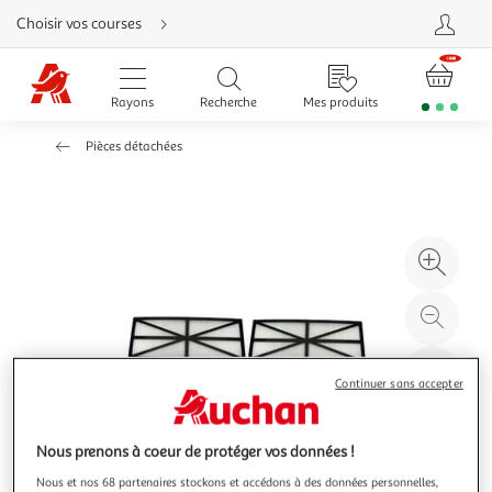
Aller
Choisir vos courses
directement
au
contenu
Aller
directement
Rayons
Recherche
Mes produits
à
la
recherche
Pièces détachées
Aller
directement
à
la
navigation
Aller
directement
à
Agr
la
rubrique
l'il
besoin
d'aide
à
Réd
20
l'il
à
Par
Continuer sans accepter
100
le
%
pro
Nous prenons à coeur de protéger vos données !
Nous et nos 68 partenaires stockons et accédons à des données personnelles,