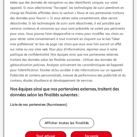
telles que des données de navigation ou des identifiants uniques, sur votre
appareil. Si vous sélectionnez "J'accepte", les technologies de suivi prendront en
charge les finalités affichées dans la section « Nous et nos partenaires traitons
des données pour fournir ». Si vous retirez votre consentement, elles seront
désactivées. Si les technologies de suivi sont désactivées, il est possible que
Livraison offerte
certains contenus et annonces qui vous sont présentés ne soient pas pertinents
pour vous. Vous pouvez faire réapparaître ce menu pour modifier vos choix ou
DOLPHIN
pour retirer votre consentement à tout moment en cliquant sur le lien "Gérer
Kit de 4 cartouches 50 microns pour robot dolphin
mes préférences" en bas de page. Les choix que vous avez fait auront un effet
sur notre ou nos sites web. Pour plus d’informations, reportez-vous à notre
master m3, swash et nauty - 9991422-assy
politique de confidentialité. Nos équipes ainsi que nos partenaires externes
Dolphin 9991422-ASSY - Kit de 4 cartouches ultra fine 50
traitent des données selon les finalités suivantes : Utiliser des données de
micronsDimensions des cartouches : 27.7 x 10.9 cmPour
géolocalisation précises. Analyser activement les caractéristiques de l’appareil
robots Dolphin :- Master M3- Swash- Swash CL- Swash TC-
En savoir +
pour l’identification. Stocker et/ou accéder à des informations sur un appareil.
Nauty- Nauty TC- Splash- Galaxy CL(liste non exhaustive,
Vendu par
Nouveaux Marchands
Publicités et contenu personnalisés, mesure de performance des publicités et du
n'hésitez pas à nous contacter)
contenu, études d’audience et développement de services.
Livraison dès 4/5 jours
Nos équipes ainsi que nos partenaires externes, traitent des
Livraison offerte
données selon les finalités suivantes :
Plus d'options
Liste de nos partenaires (fournisseurs)
63,16€
Vendu par
Nouveaux Marchands
Ajouter au panier
Afficher toutes les finalités
63,16€
Tout refuser
J'accepte