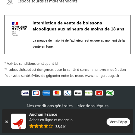
Espace sourds et malentendants
Interdiction de vente de boissons
alcooliques aux mineurs de moins de 18 ans
La preuve de majorité de l'acheteur est exigée au moment de la
vente en ligne.
* Voir les conditions
en cliquant ici
** L’abus d’alcool est dangereux pour la santé, à consommer avec modération
Pour votre santé, évitez de grignoter entre les repas.
www.mangerbouger.fr
Nos conditions générales
Mentions légales
Conditions des offres et promotions
Gérer mes préférences
Auchan France
Politique de confidentialité
Informations légales marketplace
Achat en ligne et magasin
Vers l'App
38,4 K
Auchan 2026 © Tous droits réservés