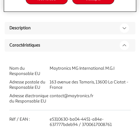
Ajouter à une liste
Description
Caractéristiques
Nom du
Maytronics MG International M.G.I
Responsable EU
Adresse postale du
163 avenue des Tamaris, 13600 La Ciotat -
Responsable EU
France
Adresse électronique
contact@maytronics.fr
du Responsable EU
Réf / EAN :
e5310630-ba04-4451-a84e-
637777bdeb94 / 3700617008761