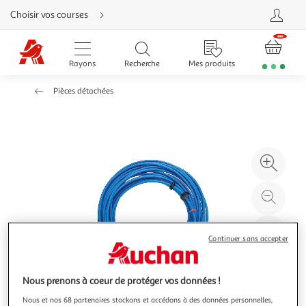
Aller
Choisir vos courses
directement
au
contenu
Aller
directement
Rayons
Recherche
Mes produits
à
la
recherche
Pièces détachées
Aller
directement
à
la
navigation
Aller
directement
à
Agr
la
rubrique
l'il
besoin
d'aide
à
Réd
20
l'il
à
Par
Continuer sans accepter
100
le
%
pro
Nous prenons à coeur de protéger vos données !
Nous et nos 68 partenaires stockons et accédons à des données personnelles,