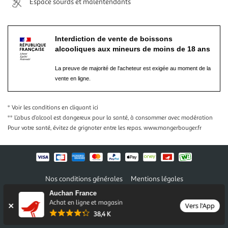
Espace sourds et malentendants
Interdiction de vente de boissons
alcooliques aux mineurs de moins de 18 ans
La preuve de majorité de l'acheteur est exigée au moment de la
vente en ligne.
* Voir les conditions
en cliquant ici
** L’abus d’alcool est dangereux pour la santé, à consommer avec modération
Pour votre santé, évitez de grignoter entre les repas.
www.mangerbouger.fr
Nos conditions générales
Mentions légales
Conditions des offres et promotions
Gérer mes préférences
Auchan France
Politique de confidentialité
Informations légales marketplace
Achat en ligne et magasin
Vers l'App
38,4 K
Auchan 2026 © Tous droits réservés