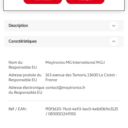
Ajouter à une liste
Description
Caractéristiques
Nom du
Maytronics MG International M.G.I
Responsable EU
Adresse postale du
163 avenue des Tamaris, 13600 La Ciotat -
Responsable EU
France
Adresse électronique
contact@maytronics.fr
du Responsable EU
Réf / EAN :
ff0f3d20-76cd-4e93-bec0-4e8d0b9a3125
/ 0850015249501