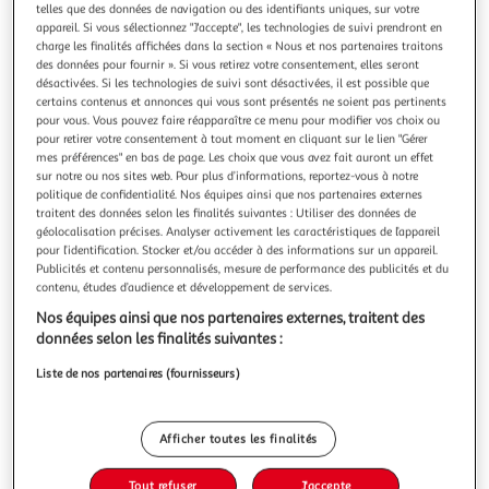
Illustration
Illustration
telles que des données de navigation ou des identifiants uniques, sur votre
précédente
suivante
appareil. Si vous sélectionnez "J'accepte", les technologies de suivi prendront en
charge les finalités affichées dans la section « Nous et nos partenaires traitons
des données pour fournir ». Si vous retirez votre consentement, elles seront
désactivées. Si les technologies de suivi sont désactivées, il est possible que
Livraison offerte
certains contenus et annonces qui vous sont présentés ne soient pas pertinents
pour vous. Vous pouvez faire réapparaître ce menu pour modifier vos choix ou
DOLPHIN
pour retirer votre consentement à tout moment en cliquant sur le lien "Gérer
Cable d'alimentation 17m pour robot dolphin s300 et
mes préférences" en bas de page. Les choix que vous avez fait auront un effet
sur notre ou nos sites web. Pour plus d’informations, reportez-vous à notre
équivalent voir liste - 9995885-diy
politique de confidentialité. Nos équipes ainsi que nos partenaires externes
Dolphin 9995885-DIY Cable d'alimenation SANS Swivel
traitent des données selon les finalités suivantes : Utiliser des données de
17m Diy pour robot dolphinVeuillez controler la
géolocalisation précises. Analyser activement les caractéristiques de l’appareil
compatilibité avec votre robot avant d'acheter pour éviter
En savoir +
pour l’identification. Stocker et/ou accéder à des informations sur un appareil.
un retour.Référence du cable : 9995885Robots compatibles
Vendu par
Nouveaux Marchands
Publicités et contenu personnalisés, mesure de performance des publicités et du
:dolphin s300dolphin s300idolphin z3idolphin z2cdolphin
contenu, études d’audience et développement de services.
select 520 mcdolphin select
Livraison dès 4/5 jours
Nos équipes ainsi que nos partenaires externes, traitent des
Livraison offerte
données selon les finalités suivantes :
Plus d'options
Liste de nos partenaires (fournisseurs)
120,04€
Vendu par
Nouveaux Marchands
Ajouter au panier
Afficher toutes les finalités
120,04€
Tout refuser
J'accepte