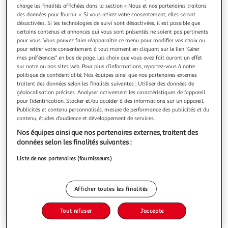
charge les finalités affichées dans la section « Nous et nos partenaires traitons
des données pour fournir ». Si vous retirez votre consentement, elles seront
désactivées. Si les technologies de suivi sont désactivées, il est possible que
certains contenus et annonces qui vous sont présentés ne soient pas pertinents
pour vous. Vous pouvez faire réapparaître ce menu pour modifier vos choix ou
DOLPHIN
pour retirer votre consentement à tout moment en cliquant sur le lien "Gérer
mes préférences" en bas de page. Les choix que vous avez fait auront un effet
Alimentation pour robot dolphin ble timer pour zenit
sur notre ou nos sites web. Pour plus d’informations, reportez-vous à notre
20, m400, t60, select 620 et 630 - 9995674-assy
politique de confidentialité. Nos équipes ainsi que nos partenaires externes
Dolphin 9995674-ASSY Â - Alimentation Ble Timer pour
traitent des données selon les finalités suivantes : Utiliser des données de
robot dolphin.Veuillez controler le numéro de votre
géolocalisation précises. Analyser activement les caractéristiques de l’appareil
pour l’identification. Stocker et/ou accéder à des informations sur un appareil.
alimentation avant d'acheter pour éviter un
En savoir +
Publicités et contenu personnalisés, mesure de performance des publicités et du
retour. Référence de l'alimentation : 9995674Robots
contenu, études d’audience et développement de services.
Vous voulez connaître le prix de ce produit ?
compatibles : Dolphin Zenit 20 (modèles 99991033-ZEN,
99991032-ZEN, 99991031-ZEN, 99991033-ZEN), S
Nos équipes ainsi que nos partenaires externes, traitent des
Afficher le prix
données selon les finalités suivantes :
Liste de nos partenaires (fournisseurs)
Afficher toutes les finalités
Description
Tout refuser
J'accepte
Caractéristiques