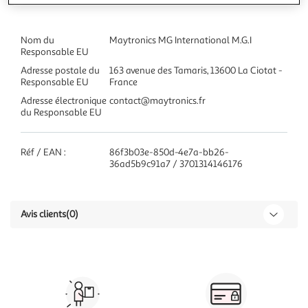
Nom du
Maytronics MG International M.G.I
Responsable EU
Adresse postale du
163 avenue des Tamaris, 13600 La Ciotat -
Responsable EU
France
Adresse électronique
contact@maytronics.fr
du Responsable EU
Réf / EAN :
86f3b03e-850d-4e7a-bb26-
36ad5b9c91a7 / 3701314146176
Avis clients
(0)