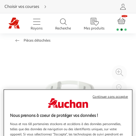
Aller
Choisir vos courses
directement
au
contenu
Aller
directement
Rayons
Recherche
Mes produits
à
la
recherche
Pièces détachées
Aller
directement
à
la
navigation
Aller
directement
à
Agr
la
rubrique
l'il
besoin
d'aide
à
Réd
20
l'il
Continuer sans accepter
à
Par
100
le
Nous prenons à coeur de protéger vos données !
%
pro
Nous et nos 68 partenaires stockons et accédons à des données personnelles,
telles que des données de navigation ou des identifiants uniques, sur votre
appareil. Si vous sélectionnez "J'accepte", les technologies de suivi prendront en