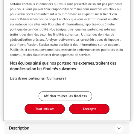
certains contenus et annonces qui vous sont présentés ne soient pas pertinents
pour vous. Vous pouvez faire réapparaître ce menu pour modifier vos choix ou
pour retirer votre consentement à tout moment en cliquant sur le lien "Gérer
mes préférences" en bas de page. Les choix que vous avez fait auront un effet
sur notre ou nos sites web. Pour plus d’informations, reportez-vous à notre
politique de confidentialité. Nos équipes ainsi que nos partenaires externes
4.6
(7)
traitent des données selon les finalités suivantes : Utiliser des données de
DOLCE GUSTO
géolocalisation précises. Analyser activement les caractéristiques de l’appareil
Capsules de café Lungo Intenso intensité 9
pour l’identification. Stocker et/ou accéder à des informations sur un appareil.
Publicités et contenu personnalisés, mesure de performance des publicités et du
compatibles Dolce Gusto
contenu, études d’audience et développement de services.
Découvrez Lungo Intenso NESCAFE Dolce Gusto, un café à
la torréfaction poussée, rond, intense et corsé. Avec une
Nos équipes ainsi que nos partenaires externes, traitent des
intensité de 9, Lungo Intenso offre toute la puissance et le
En savoir +
données selon les finalités suivantes :
caractère d'un espresso dans un format allongé (120ml),
144g
16 capsules
Liste de nos partenaires (fournisseurs)
surmonté d'une crema* riche. Nos créateurs de café ont
associés l'inte
Vous voulez connaître le prix de ce produit ?
Afficher toutes les finalités
Afficher le prix
Tout refuser
J'accepte
Description