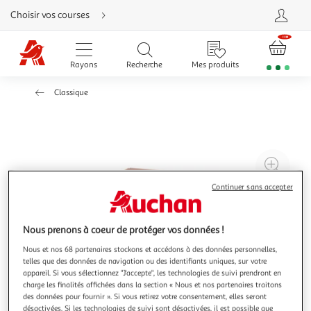
Aller
Choisir vos courses
directement
au
contenu
Aller
directement
Rayons
Recherche
Mes produits
à
la
recherche
Classique
Aller
directement
à
la
navigation
Aller
directement
à
Agr
la
rubrique
l'il
besoin
Continuer sans accepter
d'aide
à
Réd
20
l'il
à
Par
Nous prenons à coeur de protéger vos données !
100
le
Nous et nos 68 partenaires stockons et accédons à des données personnelles,
telles que des données de navigation ou des identifiants uniques, sur votre
%
pro
appareil. Si vous sélectionnez "J'accepte", les technologies de suivi prendront en
charge les finalités affichées dans la section « Nous et nos partenaires traitons
des données pour fournir ». Si vous retirez votre consentement, elles seront
désactivées. Si les technologies de suivi sont désactivées, il est possible que