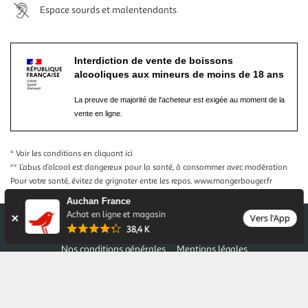
Espace sourds et malentendants
Interdiction de vente de boissons
alcooliques aux mineurs de moins de 18 ans
La preuve de majorité de l'acheteur est exigée au moment de la
vente en ligne.
* Voir les conditions
en cliquant ici
** L’abus d’alcool est dangereux pour la santé, à consommer avec modération
Pour votre santé, évitez de grignoter entre les repas.
www.mangerbouger.fr
Auchan France
Achat en ligne et magasin
Vers l'App
38,4 K
Nos conditions générales
Mentions légales
Conditions des offres et promotions
Gérer mes préférences
Politique de confidentialité
Informations légales marketplace
Auchan 2026 © Tous droits réservés