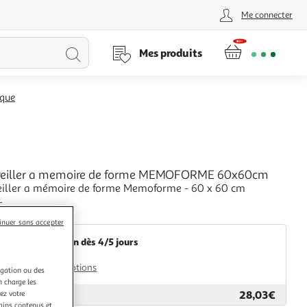
Me connecter
Lancer
Mes produits
la
ique
recherche
eiller a memoire de forme MEMOFORME 60x60cm
ller a mémoire de forme Memoforme - 60 x 60 cm
+
2KINGS
inuer sans accepter
Livraison dès 4/5 jours
4,99€
Plus d'options
igation ou des
n charge les
28,03€
ez votre
ar
2KINGS
tains contenus et