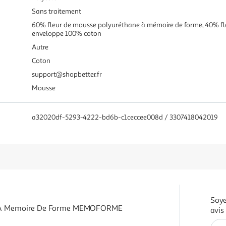
Sans traitement
60% fleur de mousse polyuréthane à mémoire de forme, 40% flo
enveloppe 100% coton
Autre
Coton
support@shopbetter.fr
Mousse
a32020df-5293-4222-bd6b-c1ceccee008d / 3307418042019
Soye
 A Memoire De Forme MEMOFORME
avis