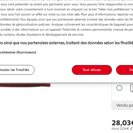
vous sont présentés ne soient pas pertinents pour vous. Vous pouvez faire réapparaître ce me
pour retirer votre consentement à tout moment en cliquant sur le lien "Gérer mes préférences" 
 vous avez fait auront un effet sur notre ou nos sites web. Pour plus d’informations, reportez-v
confidentialité. Nos équipes ainsi que nos partenaires externes traitent des données selon les fi
 données de géolocalisation précises. Analyser activement les caractéristiques de l’appareil pour 
 accéder à des informations sur un appareil. Publicités et contenu personnalisés, mesure de p
Vendu p
 du contenu, études d’audience et développement de services.
s ainsi que nos partenaires externes, traitent des données selon les finalité
partenaires (fournisseurs)
Vendu p
toutes les finalités
Tout refuser
J'
Vendu p
28,03
dont 0,04€ d'