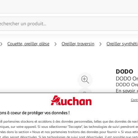
Couette, oreiller, alèse
Oreiller, traversin
Oreiller synthét
DODO
Agrandir
DODO Or
DODO Orei
l'illustration
En savoir 
à
Réduire
Vendu par
200%
l'illustration
Cont
à
Partager
ns à coeur de protéger vos données !
100
le
8 partenaires stockons et accédons à des données personnelles, telles que des données de nav
%
produit
niques, sur votre appareil. Si vous sélectionnez "J'accepte", les technologies de suivi prendront e
chées dans la section « Nous et nos partenaires traitons des données pour fournir ». Si vous retir
Vendu p
 elles seront désactivées. Si les technologies de suivi sont désactivées, il est possible que cer