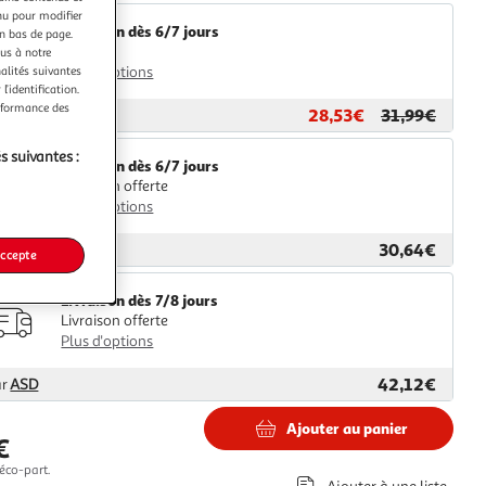
nu pour modifier
Livraison dès 6/7 jours
en bas de page.
4,99€
ous à notre
Plus d'options
nalités suivantes
l’identification.
erformance des
28,53€
31,99€
ar
Multishop
s suivantes :
Livraison dès 6/7 jours
Livraison offerte
Plus d'options
30,64€
ar
GpasPlus
accepte
Livraison dès 7/8 jours
Livraison offerte
Plus d'options
42,12€
ar
ASD
Ajouter au panier
€
éco-part.