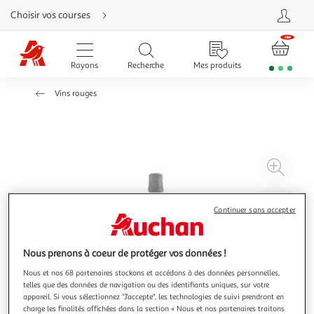
Aller
Choisir vos courses
directement
au
contenu
Aller
directement
Rayons
Recherche
Mes produits
à
la
recherche
Vins rouges
Aller
directement
à
la
navigation
Aller
directement
à
Agr
la
rubrique
l'il
besoin
d'aide
à
Réd
Continuer sans accepter
20
l'il
à
Par
100
le
Nous prenons à coeur de protéger vos données !
%
pro
Nous et nos 68 partenaires stockons et accédons à des données personnelles,
telles que des données de navigation ou des identifiants uniques, sur votre
appareil. Si vous sélectionnez "J'accepte", les technologies de suivi prendront en
charge les finalités affichées dans la section « Nous et nos partenaires traitons