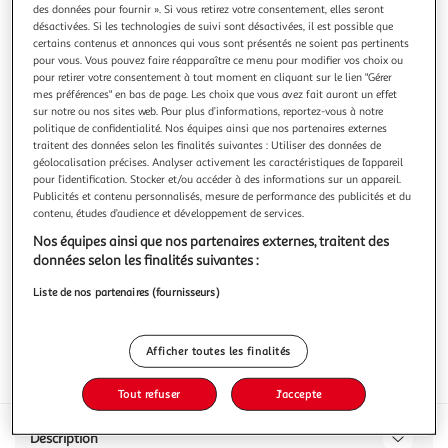
des données pour fournir ». Si vous retirez votre consentement, elles seront
désactivées. Si les technologies de suivi sont désactivées, il est possible que
certains contenus et annonces qui vous sont présentés ne soient pas pertinents
pour vous. Vous pouvez faire réapparaître ce menu pour modifier vos choix ou
pour retirer votre consentement à tout moment en cliquant sur le lien "Gérer
mes préférences" en bas de page. Les choix que vous avez fait auront un effet
DOC Prosecco Radise extra dry
sur notre ou nos sites web. Pour plus d’informations, reportez-vous à notre
PROSECCO RADISE DOC EXTRA DRY SAN MARTINO
politique de confidentialité. Nos équipes ainsi que nos partenaires externes
0.75CL NM ITALIE
traitent des données selon les finalités suivantes : Utiliser des données de
En savoir +
géolocalisation précises. Analyser activement les caractéristiques de l’appareil
pour l’identification. Stocker et/ou accéder à des informations sur un appareil.
75cl
Publicités et contenu personnalisés, mesure de performance des publicités et du
contenu, études d’audience et développement de services.
Vous voulez connaître le prix de ce produit ?
Nos équipes ainsi que nos partenaires externes, traitent des
Afficher le prix
données selon les finalités suivantes :
Liste de nos partenaires (fournisseurs)
Afficher toutes les finalités
Interdit femme enceinte
Tout refuser
J'accepte
Description