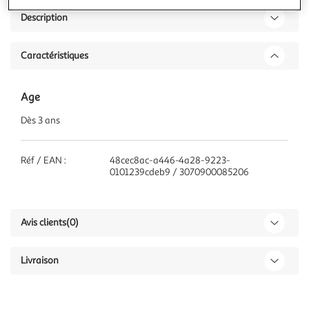
Description
Caractéristiques
Age
Dès 3 ans
Réf / EAN :
48cec8ac-a446-4a28-9223-
0101239cdeb9 / 3070900085206
Avis clients
(0)
Livraison