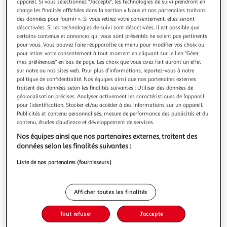
appareil. Si vous sélectionnez "J'accepte", les technologies de suivi prendront en
charge les finalités affichées dans la section « Nous et nos partenaires traitons
des données pour fournir ». Si vous retirez votre consentement, elles seront
désactivées. Si les technologies de suivi sont désactivées, il est possible que
certains contenus et annonces qui vous sont présentés ne soient pas pertinents
pour vous. Vous pouvez faire réapparaître ce menu pour modifier vos choix ou
DJECO
pour retirer votre consentement à tout moment en cliquant sur le lien "Gérer
Casse tête Djeco Logic Garden
mes préférences" en bas de page. Les choix que vous avez fait auront un effet
sur notre ou nos sites web. Pour plus d’informations, reportez-vous à notre
Casse tête Djeco Logic Garden
politique de confidentialité. Nos équipes ainsi que nos partenaires externes
En savoir +
traitent des données selon les finalités suivantes : Utiliser des données de
Vendu par
Multishop
géolocalisation précises. Analyser activement les caractéristiques de l’appareil
pour l’identification. Stocker et/ou accéder à des informations sur un appareil.
Livraison dès 6/7 jours
Publicités et contenu personnalisés, mesure de performance des publicités et du
4,99€
contenu, études d’audience et développement de services.
Plus d'options
Nos équipes ainsi que nos partenaires externes, traitent des
données selon les finalités suivantes :
29,27€
Vendu par
Multishop
Liste de nos partenaires (fournisseurs)
Ajouter au panier
29,27€
Afficher toutes les finalités
Ajouter à une liste
Tout refuser
J'accepte