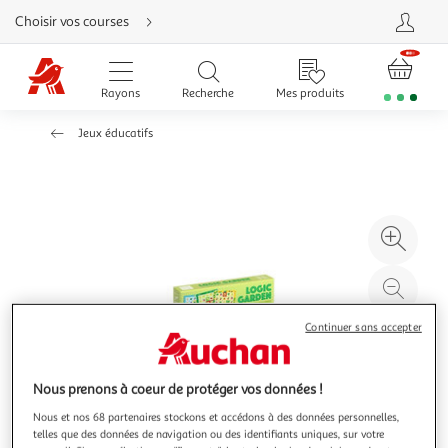
Aller
Choisir vos courses
directement
au
contenu
Aller
directement
Rayons
Recherche
Mes produits
à
la
recherche
Jeux éducatifs
Aller
directement
à
la
navigation
Aller
directement
à
Agr
la
rubrique
l'il
besoin
d'aide
à
Réd
20
l'il
Continuer sans accepter
à
Par
100
le
%
pro
Nous prenons à coeur de protéger vos données !
Nous et nos 68 partenaires stockons et accédons à des données personnelles,
telles que des données de navigation ou des identifiants uniques, sur votre