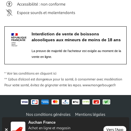
Accessibilité : non conforme
Espace sourds et malentendants
Interdiction de vente de boissons
alcooliques aux mineurs de moins de 18 ans
La preuve de majorité de l'acheteur est exigée au moment de la
vente en ligne.
* Voir les conditions
en cliquant ici
** L’abus d’alcool est dangereux pour la santé, à consommer avec modération
Pour votre santé, évitez de grignoter entre les repas.
www.mangerbouger.fr
Nos conditions générales
Mentions légales
Conditions des offres et promotions
Gérer mes préférences
Auchan France
Politique de confidentialité
Informations légales marketplace
Achat en ligne et magasin
Vers l'App