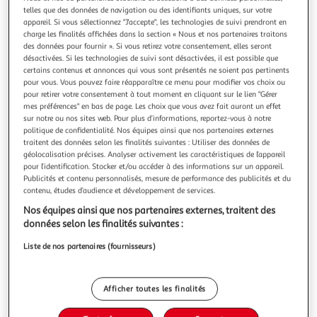
Illustration
Illustration
telles que des données de navigation ou des identifiants uniques, sur votre
précédente
suivante
appareil. Si vous sélectionnez "J'accepte", les technologies de suivi prendront en
charge les finalités affichées dans la section « Nous et nos partenaires traitons
des données pour fournir ». Si vous retirez votre consentement, elles seront
désactivées. Si les technologies de suivi sont désactivées, il est possible que
3.0
(1)
certains contenus et annonces qui vous sont présentés ne soient pas pertinents
pour vous. Vous pouvez faire réapparaître ce menu pour modifier vos choix ou
DEMELISS
pour retirer votre consentement à tout moment en cliquant sur le lien "Gérer
Sèche cheveux avec diffuseur AC2200 - Gris
mes préférences" en bas de page. Les choix que vous avez fait auront un effet
2200 W, 2 niveaux de vitesse, 3 niveaux de température,
sur notre ou nos sites web. Pour plus d’informations, reportez-vous à notre
politique de confidentialité. Nos équipes ainsi que nos partenaires externes
Anneau de suspension, Air froid, Anti-frisottis
traitent des données selon les finalités suivantes : Utiliser des données de
En savoir +
géolocalisation précises. Analyser activement les caractéristiques de l’appareil
Garantie fabricant: 2 ans *
pour l’identification. Stocker et/ou accéder à des informations sur un appareil.
Publicités et contenu personnalisés, mesure de performance des publicités et du
Auchan
Vendu par
contenu, études d’audience et développement de services.
Nos équipes ainsi que nos partenaires externes, traitent des
Livr. ou retrait dès 4/5 jours
données selon les finalités suivantes :
A partir de 3,00€ - Retrait offert dès 35€
Plus d'options
Liste de nos partenaires (fournisseurs)
Ajouter au panier
24,99€
Afficher toutes les finalités
24,99€ / pce
dont 0,12€ d'éco-part.
Ajouter à une liste