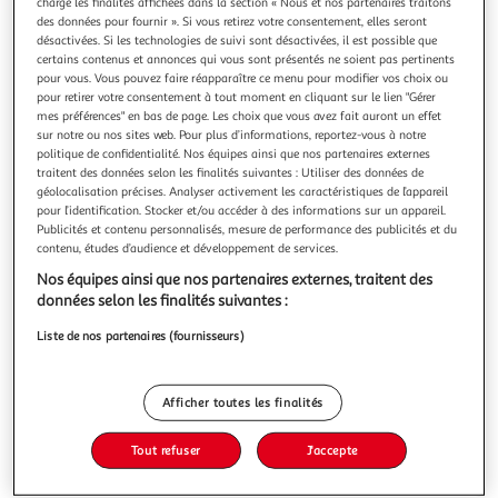
charge les finalités affichées dans la section « Nous et nos partenaires traitons
des données pour fournir ». Si vous retirez votre consentement, elles seront
désactivées. Si les technologies de suivi sont désactivées, il est possible que
certains contenus et annonces qui vous sont présentés ne soient pas pertinents
pour vous. Vous pouvez faire réapparaître ce menu pour modifier vos choix ou
pour retirer votre consentement à tout moment en cliquant sur le lien "Gérer
4.5
(61)
mes préférences" en bas de page. Les choix que vous avez fait auront un effet
DELTA
sur notre ou nos sites web. Pour plus d’informations, reportez-vous à notre
politique de confidentialité. Nos équipes ainsi que nos partenaires externes
Yaourt grec authentique égoutté nature 10%MG
traitent des données selon les finalités suivantes : Utiliser des données de
Delta, l'authentique yaourt Grec, fabriqué selon la tradition
géolocalisation précises. Analyser activement les caractéristiques de l’appareil
en Grèce. Naturellement source de protéine, sa texture
pour l’identification. Stocker et/ou accéder à des informations sur un appareil.
onctueuse vous fera voyager
En savoir +
Publicités et contenu personnalisés, mesure de performance des publicités et du
contenu, études d’audience et développement de services.
1kg
Nos équipes ainsi que nos partenaires externes, traitent des
Vous voulez connaître le prix de ce produit ?
données selon les finalités suivantes :
Liste de nos partenaires (fournisseurs)
Afficher le prix
Afficher toutes les finalités
Tout refuser
J'accepte
Frais
Format