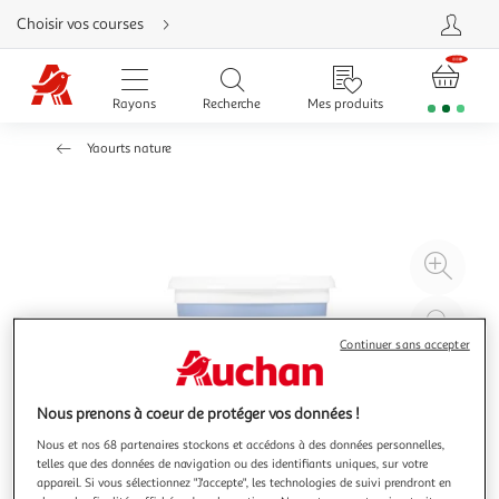
Aller
Choisir vos courses
directement
au
contenu
Aller
directement
Rayons
Recherche
Mes produits
à
la
recherche
Yaourts nature
Aller
directement
à
la
navigation
Aller
directement
à
Agr
la
rubrique
l'il
besoin
d'aide
à
Réd
20
l'il
Continuer sans accepter
à
Par
100
le
Nous prenons à coeur de protéger vos données !
%
pro
Nous et nos 68 partenaires stockons et accédons à des données personnelles,
telles que des données de navigation ou des identifiants uniques, sur votre
appareil. Si vous sélectionnez "J'accepte", les technologies de suivi prendront en