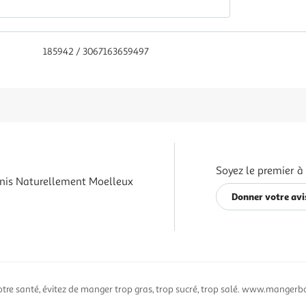
185942 / 3067163659497
Soyez le premier à
inis Naturellement Moelleux
Donner votre avi
otre santé, évitez de manger trop gras, trop sucré, trop salé. www.mangerbo