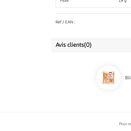
Fibre
1,4 g
Réf / EAN :
Avis clients
(0)
Bl
Pour v