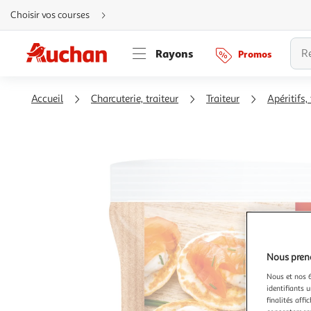
Aller
Choisir vos courses
directement
au
contenu
Aller
Rayons
Promos
directement
à
la
recherche
Aller
Accueil
Charcuterie, traiteur
Traiteur
Apéritifs,
directement
à
la
navigation
Aller
directement
à
la
rubrique
besoin
d'aide
Nous preno
Nous et nos 6
identifiants u
finalités affi