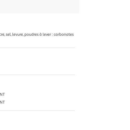
e, sel, levure, poudres à lever : carbonates
ONT
ONT