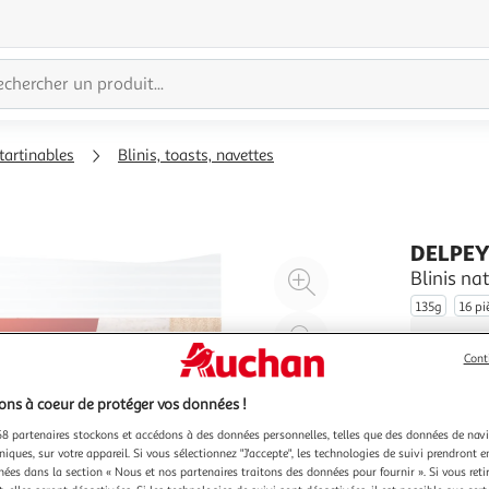
 tartinables
Blinis, toasts, navettes
DELPE
Agrandir
Blinis n
l'illustration
135g
16 pi
à
Réduire
200%
l'illustration
Cont
à
Partager
ns à coeur de protéger vos données !
100
le
8 partenaires stockons et accédons à des données personnelles, telles que des données de nav
%
produit
niques, sur votre appareil. Si vous sélectionnez "J'accepte", les technologies de suivi prendront e
chées dans la section « Nous et nos partenaires traitons des données pour fournir ». Si vous retir