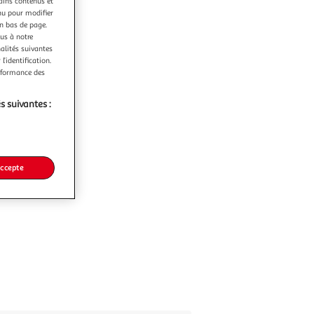
tains contenus et
nu pour modifier
en bas de page.
ous à notre
nalités suivantes
l’identification.
erformance des
s suivantes :
accepte