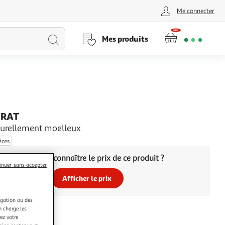
Me connecter
Lancer
Mes produits
la
recherche
YRAT
aturellement moelleux
èces
Vous voulez connaître le prix de ce produit ?
inuer sans accepter
Afficher le prix
igation ou des
n charge les
ez votre