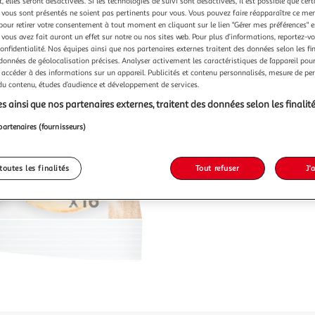
 elles seront désactivées. Si les technologies de suivi sont désactivées, il est possible que cer
vous sont présentés ne soient pas pertinents pour vous. Vous pouvez faire réapparaître ce me
pour retirer votre consentement à tout moment en cliquant sur le lien "Gérer mes préférences" 
 vous avez fait auront un effet sur notre ou nos sites web. Pour plus d’informations, reportez-v
confidentialité. Nos équipes ainsi que nos partenaires externes traitent des données selon les fi
 données de géolocalisation précises. Analyser activement les caractéristiques de l’appareil pour 
 accéder à des informations sur un appareil. Publicités et contenu personnalisés, mesure de p
 du contenu, études d’audience et développement de services.
s ainsi que nos partenaires externes, traitent des données selon les finalité
partenaires (fournisseurs)
toutes les finalités
Tout refuser
J'