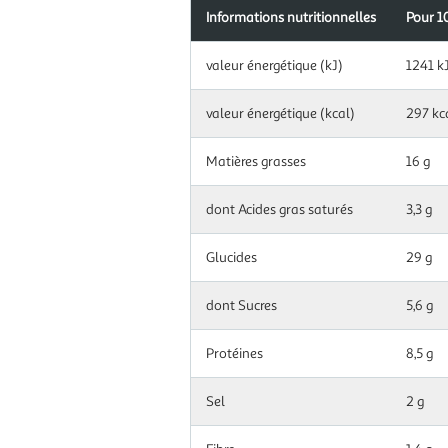
Informations nutritionnelles
Pour 1
Information
valeur énergétique (kJ)
1241 k
nutritionnelles
pour
100
valeur énergétique (kcal)
297 kc
g|ml
Matières grasses
16 g
dont Acides gras saturés
3,3 g
Glucides
29 g
dont Sucres
5,6 g
Protéines
8,5 g
Sel
2 g