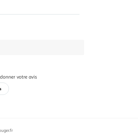
 donner votre avis
s
uger.fr