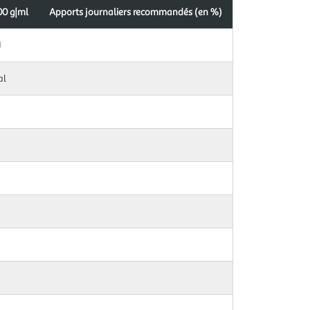
00 g|ml
Apports journaliers recommandés (en %)
J
al