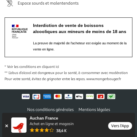
Espace sourds et malentendants
Interdiction de vente de boissons
alcooliques aux mineurs de moins de 18 ans
La preuve de majorité de l'acheteur est exigée au moment de la
vente en ligne.
* Voir les conditions
en cliquant ici
** L’abus d’alcool est dangereux pour la santé, à consommer avec modération
Pour votre santé, évitez de grignoter entre les repas.
www.mangerbouger.fr
Nos conditions générales
Mentions légales
Conditions des offres et promotions
Gérer mes préférences
Auchan France
Politique de confidentialité
Informations légales marketplace
Achat en ligne et magasin
Vers l'App
38,4 K
Auchan 2026 © Tous droits réservés