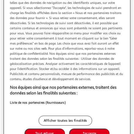
telles que des données de navigation ou des identifiants uniques, sur votre
appareil. Si vous sélectionnez "J'accepte", les technologies de suivi prendront en
charge les finalités affichées dans la section « Nous et nos partenaires traitons
des données pour fournir ». Si vous retirez votre consentement, elles seront
désactivées. Si les technologies de suivi sont désactivées, il est possible que
certains contenus et annonces qui vous sont présentés ne soient pas pertinents
3.5
(6)
pour vous. Vous pouvez faire réapparaître ce menu pour modifier vos choix ou
DELONGHI
pour retirer votre consentement à tout moment en cliquant sur le lien "Gérer
Chauffage HCM2020 Convecteur mobile - Blanc
mes préférences" en bas de page. Les choix que vous avez fait auront un effet
sur notre ou nos sites web. Pour plus d’informations, reportez-vous à notre
2000W, Thermostat réglable, Convient pour une pièce
politique de confidentialité. Nos équipes ainsi que nos partenaires externes
jusqu'à 20 m², Fonction hors gel et anti surchauffe
traitent des données selon les finalités suivantes : Utiliser des données de
En savoir +
géolocalisation précises. Analyser activement les caractéristiques de l’appareil
pour l’identification. Stocker et/ou accéder à des informations sur un appareil.
Garantie fabricant: 2 ans *
Publicités et contenu personnalisés, mesure de performance des publicités et du
Auchan
Vendu par
contenu, études d’audience et développement de services.
Nos équipes ainsi que nos partenaires externes, traitent des
Livr. ou retrait dès 3/4 jours
données selon les finalités suivantes :
Retrait offert
Plus d'options
Liste de nos partenaires (fournisseurs)
44,99€
Bientôt dispo !
Afficher toutes les finalités
44,99€ / pce
dont 1,00€ d'éco-part.
Tout refuser
J'accepte