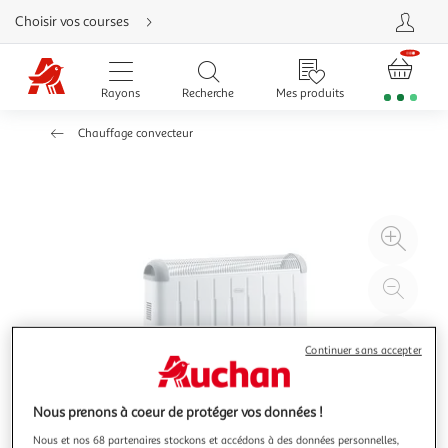
Aller
Choisir vos courses
directement
au
contenu
Aller
directement
Rayons
Recherche
Mes produits
à
la
recherche
Chauffage convecteur
Aller
directement
à
la
navigation
Aller
directement
à
Agr
la
rubrique
l'il
besoin
d'aide
à
Réd
20
l'il
à
Par
Continuer sans accepter
100
le
%
pro
Nous prenons à coeur de protéger vos données !
Nous et nos 68 partenaires stockons et accédons à des données personnelles,