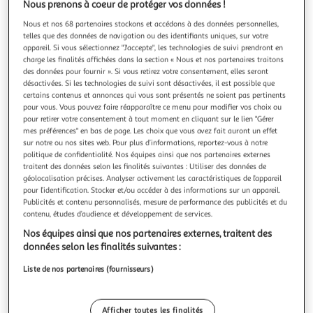
Illustration
Illustration
Nous prenons à coeur de protéger vos données !
précédente
suivante
Nous et nos 68 partenaires stockons et accédons à des données personnelles,
telles que des données de navigation ou des identifiants uniques, sur votre
appareil. Si vous sélectionnez "J'accepte", les technologies de suivi prendront en
charge les finalités affichées dans la section « Nous et nos partenaires traitons
Dead Rising Deluxe Remaster - Special Edition Xbox
des données pour fournir ». Si vous retirez votre consentement, elles seront
Series X
désactivées. Si les technologies de suivi sont désactivées, il est possible que
certains contenus et annonces qui vous sont présentés ne soient pas pertinents
Jeu Xbox Series X Édition Special
pour vous. Vous pouvez faire réapparaître ce menu pour modifier vos choix ou
En savoir +
pour retirer votre consentement à tout moment en cliquant sur le lien "Gérer
Garantie légale: 2 ans (
voir CGV
)
mes préférences" en bas de page. Les choix que vous avez fait auront un effet
sur notre ou nos sites web. Pour plus d’informations, reportez-vous à notre
Vendu par
2KINGS
politique de confidentialité. Nos équipes ainsi que nos partenaires externes
traitent des données selon les finalités suivantes : Utiliser des données de
Livraison dès 6/7 jours
géolocalisation précises. Analyser activement les caractéristiques de l’appareil
4,99€
pour l’identification. Stocker et/ou accéder à des informations sur un appareil.
Publicités et contenu personnalisés, mesure de performance des publicités et du
Plus d'options
contenu, études d’audience et développement de services.
42,15€
Vendu par
2KINGS
Nos équipes ainsi que nos partenaires externes, traitent des
données selon les finalités suivantes :
Livraison dès 6/7 jours
Liste de nos partenaires (fournisseurs)
4,99€
Plus d'options
Afficher toutes les finalités