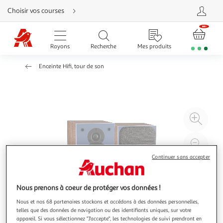
Aller
Choisir vos courses
directement
au
contenu
Aller
directement
Rayons
Recherche
Mes produits
à
la
recherche
Enceinte Hifi, tour de son
Aller
directement
à
la
navigation
Aller
directement
à
Agr
la
rubrique
l'il
besoin
d'aide
à
Réd
20
l'il
Continuer sans accepter
à
Par
100
le
Nous prenons à coeur de protéger vos données !
%
pro
Nous et nos 68 partenaires stockons et accédons à des données personnelles,
telles que des données de navigation ou des identifiants uniques, sur votre
appareil. Si vous sélectionnez "J'accepte", les technologies de suivi prendront en