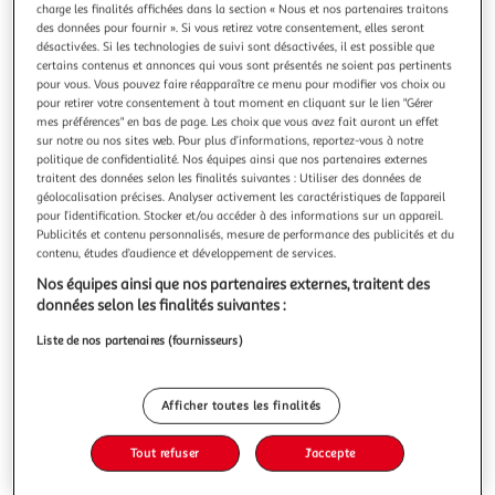
Illustration
Illustration
charge les finalités affichées dans la section « Nous et nos partenaires traitons
précédente
suivante
des données pour fournir ». Si vous retirez votre consentement, elles seront
désactivées. Si les technologies de suivi sont désactivées, il est possible que
certains contenus et annonces qui vous sont présentés ne soient pas pertinents
pour vous. Vous pouvez faire réapparaître ce menu pour modifier vos choix ou
pour retirer votre consentement à tout moment en cliquant sur le lien "Gérer
DAVIS
mes préférences" en bas de page. Les choix que vous avez fait auront un effet
Enceinte bibliothèque ARIANE 1 Bleu/Noyer x2
sur notre ou nos sites web. Pour plus d’informations, reportez-vous à notre
Bi-amplification : Non Dolby ATMOS : Non Impédance
politique de confidentialité. Nos équipes ainsi que nos partenaires externes
minimale : 5 Ohms NFC : Non
traitent des données selon les finalités suivantes : Utiliser des données de
géolocalisation précises. Analyser activement les caractéristiques de l’appareil
En savoir +
pour l’identification. Stocker et/ou accéder à des informations sur un appareil.
Publicités et contenu personnalisés, mesure de performance des publicités et du
Vous voulez connaître le prix de ce produit ?
contenu, études d’audience et développement de services.
Afficher le prix
Nos équipes ainsi que nos partenaires externes, traitent des
données selon les finalités suivantes :
Liste de nos partenaires (fournisseurs)
Description
Afficher toutes les finalités
Caractéristiques
Tout refuser
J'accepte