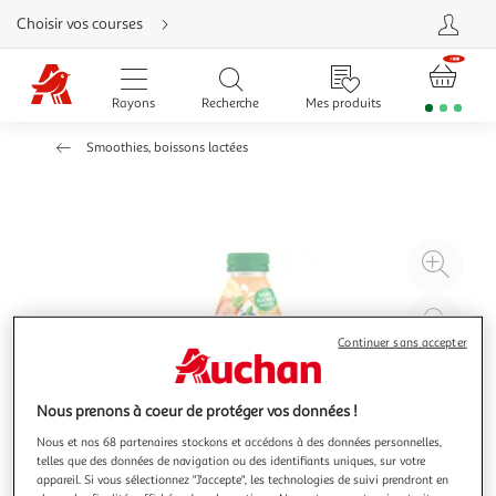
Aller
Choisir vos courses
directement
au
contenu
Aller
directement
Rayons
Recherche
Mes produits
à
la
recherche
Smoothies, boissons lactées
Aller
directement
à
la
navigation
Aller
directement
à
Agr
la
rubrique
l'il
besoin
d'aide
à
Réd
20
l'il
Continuer sans accepter
à
Par
100
le
Nous prenons à coeur de protéger vos données !
%
pro
Nous et nos 68 partenaires stockons et accédons à des données personnelles,
telles que des données de navigation ou des identifiants uniques, sur votre
appareil. Si vous sélectionnez "J'accepte", les technologies de suivi prendront en