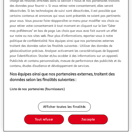
charge les finalités affichées dans la section « Nous et nos partenaires traitons
des données pour fournir ». Si vous retirez votre consentement, elles seront
désactivées. Si les technologies de suivi sont désactivées, il est possible que
certains contenus et annonces qui vous sont présentés ne soient pas pertinents
pour vous. Vous pouvez faire réapparaître ce menu pour modifier vos choix ou
pour retirer votre consentement à tout moment en cliquant sur le lien "Gérer
4.6
(5)
mes préférences" en bas de page. Les choix que vous avez fait auront un effet
DANAO
sur notre ou nos sites web. Pour plus d’informations, reportez-vous à notre
politique de confidentialité. Nos équipes ainsi que nos partenaires externes
Boisson lactée orange banane fraise
traitent des données selon les finalités suivantes : Utiliser des données de
Laissez-vous tenter par le goût unique de DANAO Orange-
géolocalisation précises. Analyser activement les caractéristiques de l’appareil
Banane-Fraise. Une texture veloutée sans sucres ajoutés,
pour l’identification. Stocker et/ou accéder à des informations sur un appareil.
fabriquée en France pour vos petits-déjeuners et goûters en
En savoir +
Publicités et contenu personnalisés, mesure de performance des publicités et du
contenu, études d’audience et développement de services.
famille. L'explosion des saveurs de l'orange, de la banane et
90cl
de la fraise, le tout sans sucres ajoutés.
Nos équipes ainsi que nos partenaires externes, traitent des
Vous voulez connaître le prix de ce produit ?
données selon les finalités suivantes :
Liste de nos partenaires (fournisseurs)
Afficher le prix
Afficher toutes les finalités
Tout refuser
J'accepte
Frais
Format