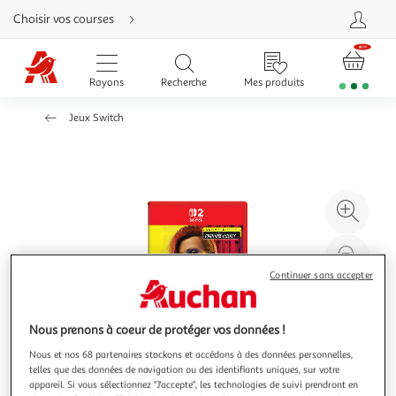
Aller
Choisir vos courses
directement
au
contenu
Aller
directement
Rayons
Recherche
Mes produits
à
la
recherche
Jeux Switch
Aller
directement
à
la
navigation
Aller
directement
à
Agr
la
rubrique
l'il
besoin
d'aide
à
Réd
20
l'il
Continuer sans accepter
à
Par
100
le
Nous prenons à coeur de protéger vos données !
%
pro
Nous et nos 68 partenaires stockons et accédons à des données personnelles,
telles que des données de navigation ou des identifiants uniques, sur votre
appareil. Si vous sélectionnez "J'accepte", les technologies de suivi prendront en