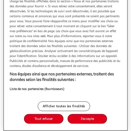
Illustration
Illustration
charge les finalités affichées dans la section « Nous et nos partenaires traitons
des données pour fournir ». Si vous retirez votre consentement, elles seront
précédente
suivante
désactivées. Si les technologies de suivi sont désactivées, il est possible que
certains contenus et annonces qui vous sont présentés ne soient pas pertinents
pour vous. Vous pouvez faire réapparaître ce menu pour modifier vos choix ou
Meilleure vente
Voir conditions
pour retirer votre consentement à tout moment en cliquant sur le lien "Gérer
mes préférences" en bas de page. Les choix que vous avez fait auront un effet
Cyberpunk 2077 Ultimate Edition Nintendo Switch 2
sur notre ou nos sites web. Pour plus d’informations, reportez-vous à notre
Nintendo Switch 2
politique de confidentialité. Nos équipes ainsi que nos partenaires externes
traitent des données selon les finalités suivantes : Utiliser des données de
En savoir +
géolocalisation précises. Analyser activement les caractéristiques de l’appareil
Auchan
Vendu par
pour l’identification. Stocker et/ou accéder à des informations sur un appareil.
Publicités et contenu personnalisés, mesure de performance des publicités et du
Retrait 1h en magasin
contenu, études d’audience et développement de services.
Paiement en ligne ·
Service offert
Nos équipes ainsi que nos partenaires externes, traitent des
Choisir un magasin
données selon les finalités suivantes :
Liste de nos partenaires (fournisseurs)
Ajouter au panier
64,99€
Afficher toutes les finalités
64,99€ / pce
Ajouter à une liste
Tout refuser
J'accepte