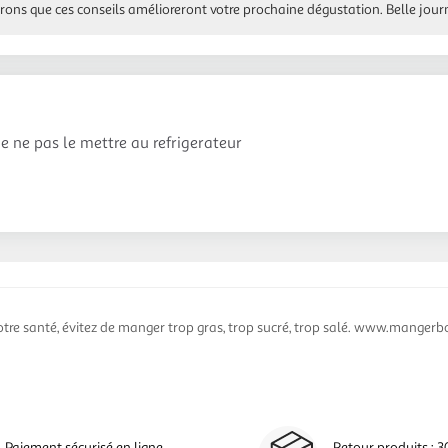
rons que ces conseils amélioreront votre prochaine dégustation. Belle jour
e ne pas le mettre au refrigerateur
otre santé, évitez de manger trop gras, trop sucré, trop salé. www.mangerbo
Paiement sécurisé en ligne
Retour produits : 3