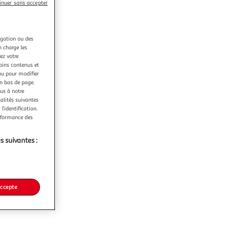
inuer sans accepter
igation ou des
n charge les
ez votre
tains contenus et
nu pour modifier
en bas de page.
ous à notre
nalités suivantes
l’identification.
erformance des
s suivantes :
accepte