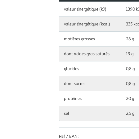
Information
valeur énergétique (kJ)
1390 k
nutritionnelles
pour
100
valeur énergétique (kcal)
335 kc
g|ml
matières grasses
28 g
dont acides gras saturés
19 g
glucides
0,8 g
dont sucres
0,8 g
protéines
20 g
sel
2,5 g
Réf / EAN :