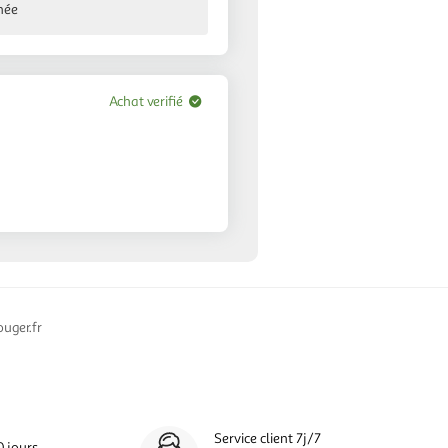
née
Achat verifié
uger.fr
Service client 7j/7
0 jours