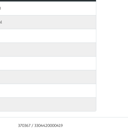
J
al
370367 / 3304420000419