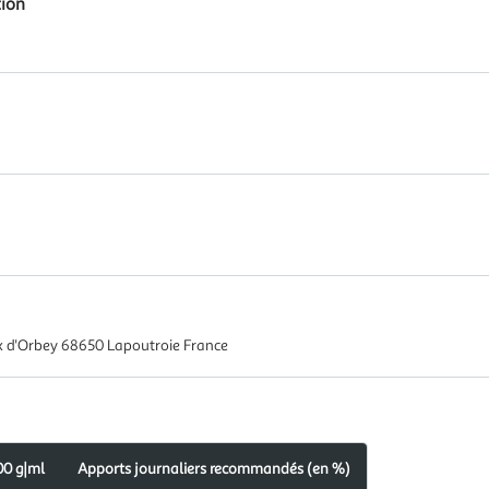
tion
x d'Orbey 68650 Lapoutroie France
00 g|ml
Apports journaliers recommandés (en %)