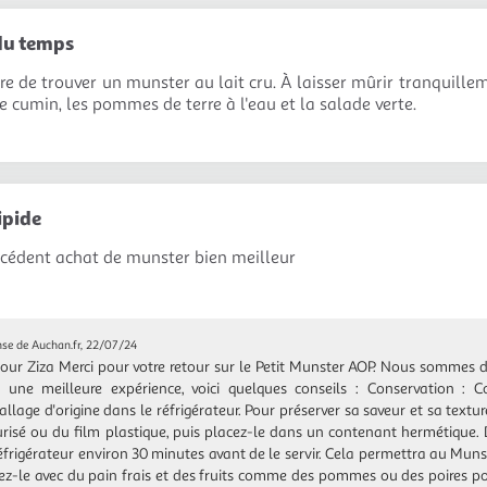
du temps
re de trouver un munster au lait cru. À laisser mûrir tranquillem
e cumin, les pommes de terre à l'eau et la salade verte.
ipide
écédent achat de munster bien meilleur
se de Auchan.fr, 22/07/24
our Ziza Merci pour votre retour sur le Petit Munster AOP. Nous sommes d
 une meilleure expérience, voici quelques conseils : Conservation :
llage d'origine dans le réfrigérateur. Pour préserver sa saveur et sa text
urisé ou du film plastique, puis placez-le dans un contenant hermétique.
éfrigérateur environ 30 minutes avant de le servir. Cela permettra au Munst
ez-le avec du pain frais et des fruits comme des pommes ou des poires p