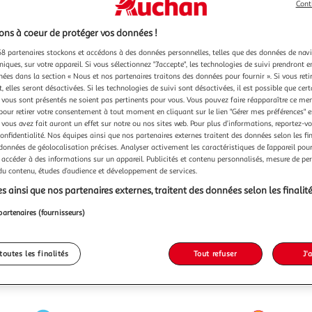
Cont
ns à coeur de protéger vos données !
8 partenaires stockons et accédons à des données personnelles, telles que des données de nav
niques, sur votre appareil. Si vous sélectionnez "J'accepte", les technologies de suivi prendront e
chées dans la section « Nous et nos partenaires traitons des données pour fournir ». Si vous retir
 elles seront désactivées. Si les technologies de suivi sont désactivées, il est possible que cer
vous sont présentés ne soient pas pertinents pour vous. Vous pouvez faire réapparaître ce me
pour retirer votre consentement à tout moment en cliquant sur le lien "Gérer mes préférences" 
 vous avez fait auront un effet sur notre ou nos sites web. Pour plus d’informations, reportez-v
confidentialité. Nos équipes ainsi que nos partenaires externes traitent des données selon les fi
 données de géolocalisation précises. Analyser activement les caractéristiques de l’appareil pour 
 accéder à des informations sur un appareil. Publicités et contenu personnalisés, mesure de p
 du contenu, études d’audience et développement de services.
s ainsi que nos partenaires externes, traitent des données selon les finalité
partenaires (fournisseurs)
toutes les finalités
Tout refuser
J'