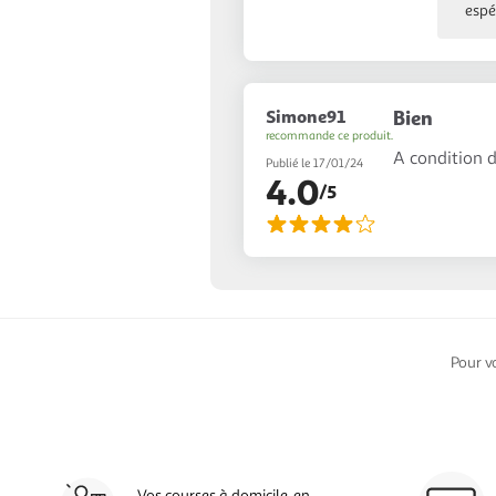
espé
Simone91
Bien
recommande ce produit.
A condition d
Publié le 17/01/24
4.0
/5
Pour v
Vos courses à domicile, en