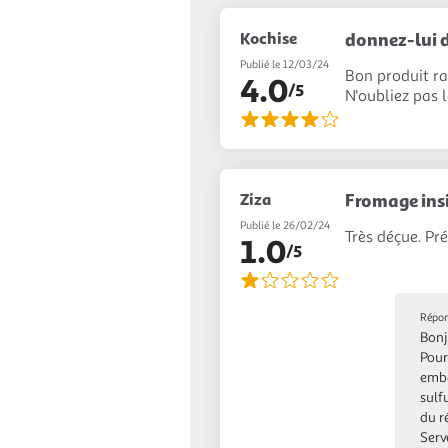
Kochise
donnez-lui 
Publié le 12/03/24
Bon produit ra
4.0
/5
N'oubliez pas l
Ziza
Fromage ins
Publié le 26/02/24
Très déçue. Pr
1.0
/5
Répon
Bonj
Pour
emba
sulf
du r
Serv