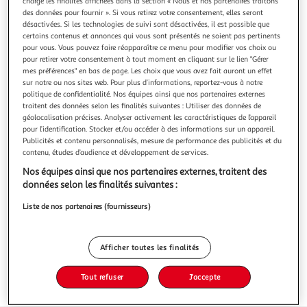
charge les finalités affichées dans la section « Nous et nos partenaires traitons
des données pour fournir ». Si vous retirez votre consentement, elles seront
désactivées. Si les technologies de suivi sont désactivées, il est possible que
certains contenus et annonces qui vous sont présentés ne soient pas pertinents
pour vous. Vous pouvez faire réapparaître ce menu pour modifier vos choix ou
pour retirer votre consentement à tout moment en cliquant sur le lien "Gérer
3.2
(8)
mes préférences" en bas de page. Les choix que vous avez fait auront un effet
sur notre ou nos sites web. Pour plus d’informations, reportez-vous à notre
CULTIVONS LE BON Mandarines avec feuilles
politique de confidentialité. Nos équipes ainsi que nos partenaires externes
Ces Mandarines avec feuilles sont sélectionnées pour leur
traitent des données selon les finalités suivantes : Utiliser des données de
fraîcheur optimale, visible grâce à la présence de leurs
géolocalisation précises. Analyser activement les caractéristiques de l’appareil
feuilles. Cette caractéristique est un gage de qualité pour
En savoir +
pour l’identification. Stocker et/ou accéder à des informations sur un appareil.
un fruit qui se pèle facilement. Leur chair juteuse offre un
Publicités et contenu personnalisés, mesure de performance des publicités et du
1,5kg
parfait équilibre entre douceur sucrée et légère acidité. Ces
contenu, études d’audience et développement de services.
ag
Vous voulez connaître le prix de ce produit ?
Nos équipes ainsi que nos partenaires externes, traitent des
données selon les finalités suivantes :
Afficher le prix
Liste de nos partenaires (fournisseurs)
Afficher toutes les finalités
Tout refuser
J'accepte
Filières Responsables Auchan
Cultivons le Bon