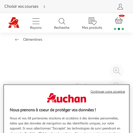
Aller
Choisir vos courses
directement
au
contenu
Aller
directement
Rayons
Recherche
Mes produits
à
la
recherche
Clémentines
Aller
directement
à
la
navigation
Aller
directement
à
Agr
la
rubrique
l'il
besoin
d'aide
à
Réd
20
l'il
Continuer sans accepter
à
Par
100
le
Nous prenons à coeur de protéger vos données !
%
pro
Nous et nos 68 partenaires stockons et accédons à des données personnelles,
telles que des données de navigation ou des identifiants uniques, sur votre
appareil. Si vous sélectionnez "J'accepte", les technologies de suivi prendront en