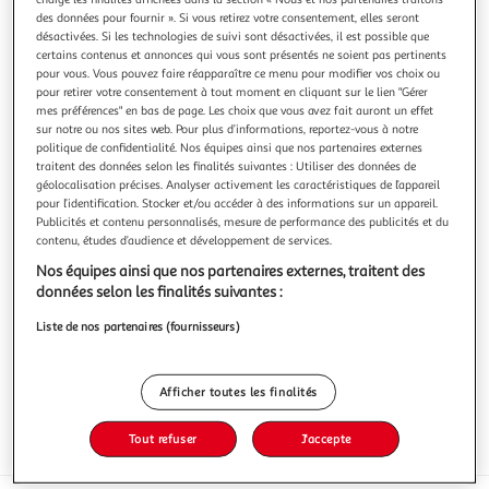
des données pour fournir ». Si vous retirez votre consentement, elles seront
désactivées. Si les technologies de suivi sont désactivées, il est possible que
certains contenus et annonces qui vous sont présentés ne soient pas pertinents
pour vous. Vous pouvez faire réapparaître ce menu pour modifier vos choix ou
pour retirer votre consentement à tout moment en cliquant sur le lien "Gérer
5.0
(2)
mes préférences" en bas de page. Les choix que vous avez fait auront un effet
sur notre ou nos sites web. Pour plus d’informations, reportez-vous à notre
CRUSCANA
politique de confidentialité. Nos équipes ainsi que nos partenaires externes
Tapenade noire à tartiner
traitent des données selon les finalités suivantes : Utiliser des données de
Produit indispensable pour un apéritif sain et varié
géolocalisation précises. Analyser activement les caractéristiques de l’appareil
En savoir +
pour l’identification. Stocker et/ou accéder à des informations sur un appareil.
Publicités et contenu personnalisés, mesure de performance des publicités et du
150g
contenu, études d’audience et développement de services.
Vous voulez connaître le prix de ce produit ?
Nos équipes ainsi que nos partenaires externes, traitent des
données selon les finalités suivantes :
Afficher le prix
Liste de nos partenaires (fournisseurs)
Afficher toutes les finalités
Tout refuser
J'accepte
Frais