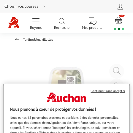
Aller
Choisir vos courses
directement
au
contenu
Aller
directement
Rayons
Recherche
Mes produits
à
la
recherche
Tartinables, rillettes
Aller
directement
à
la
navigation
Aller
directement
à
Agr
la
rubrique
l'il
besoin
d'aide
à
Réd
20
l'il
Continuer sans accepter
à
Par
100
le
Nous prenons à coeur de protéger vos données !
%
pro
Nous et nos 68 partenaires stockons et accédons à des données personnelles,
telles que des données de navigation ou des identifiants uniques, sur votre
appareil. Si vous sélectionnez "J'accepte", les technologies de suivi prendront en
charge les finalités affichées dans la section « Nous et nos partenaires traitons