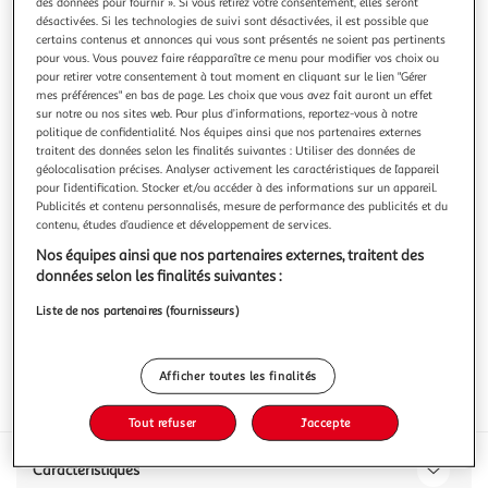
des données pour fournir ». Si vous retirez votre consentement, elles seront
désactivées. Si les technologies de suivi sont désactivées, il est possible que
certains contenus et annonces qui vous sont présentés ne soient pas pertinents
pour vous. Vous pouvez faire réapparaître ce menu pour modifier vos choix ou
pour retirer votre consentement à tout moment en cliquant sur le lien "Gérer
mes préférences" en bas de page. Les choix que vous avez fait auront un effet
4.0
(6)
sur notre ou nos sites web. Pour plus d’informations, reportez-vous à notre
CROUSTIFINE
politique de confidentialité. Nos équipes ainsi que nos partenaires externes
traitent des données selon les finalités suivantes : Utiliser des données de
Pizza feu de bois tomate mozzarela
géolocalisation précises. Analyser activement les caractéristiques de l’appareil
pour l’identification. Stocker et/ou accéder à des informations sur un appareil.
400g
Publicités et contenu personnalisés, mesure de performance des publicités et du
Vous voulez connaître le prix de ce produit ?
contenu, études d’audience et développement de services.
Nos équipes ainsi que nos partenaires externes, traitent des
Afficher le prix
données selon les finalités suivantes :
Liste de nos partenaires (fournisseurs)
Afficher toutes les finalités
Surgelés
Tout refuser
J'accepte
Caractéristiques