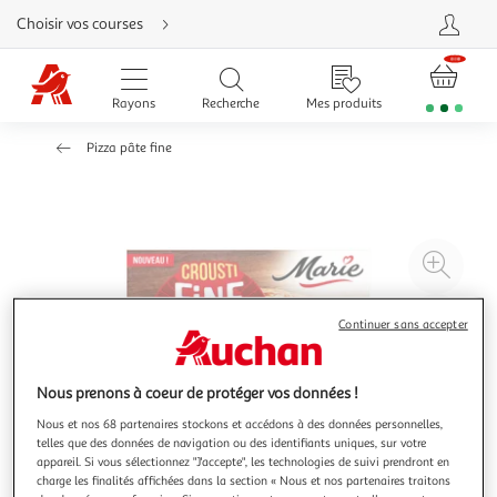
Aller
Choisir vos courses
directement
au
contenu
Aller
directement
Rayons
Recherche
Mes produits
à
la
recherche
Pizza pâte fine
Aller
directement
à
la
navigation
Aller
directement
à
Agr
la
rubrique
l'il
besoin
d'aide
à
Réd
Continuer sans accepter
20
l'il
à
Par
Nous prenons à coeur de protéger vos données !
100
le
%
pro
Nous et nos 68 partenaires stockons et accédons à des données personnelles,
telles que des données de navigation ou des identifiants uniques, sur votre
appareil. Si vous sélectionnez "J'accepte", les technologies de suivi prendront en
charge les finalités affichées dans la section « Nous et nos partenaires traitons