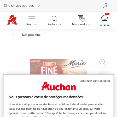
Aller
Choisir vos courses
directement
au
contenu
Aller
directement
Rayons
Recherche
Mes produits
à
la
recherche
Pizza pâte fine
Aller
directement
à
la
navigation
Aller
directement
à
Agr
la
rubrique
l'il
besoin
d'aide
à
Réd
20
l'il
Continuer sans accepter
à
Par
100
le
Nous prenons à coeur de protéger vos données !
%
pro
Nous et nos 68 partenaires stockons et accédons à des données personnelles,
telles que des données de navigation ou des identifiants uniques, sur votre
appareil. Si vous sélectionnez "J'accepte", les technologies de suivi prendront en