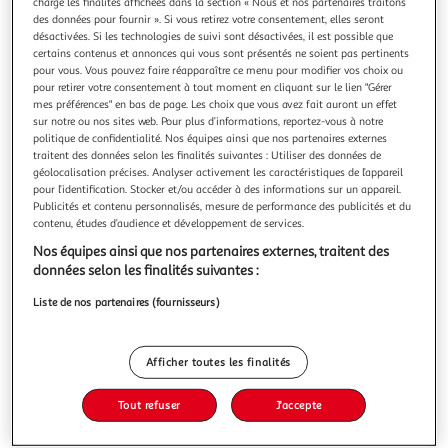
charge les finalités affichées dans la section « Nous et nos partenaires traitons
des données pour fournir ». Si vous retirez votre consentement, elles seront
désactivées. Si les technologies de suivi sont désactivées, il est possible que
certains contenus et annonces qui vous sont présentés ne soient pas pertinents
pour vous. Vous pouvez faire réapparaître ce menu pour modifier vos choix ou
pour retirer votre consentement à tout moment en cliquant sur le lien "Gérer
2.4
(14)
mes préférences" en bas de page. Les choix que vous avez fait auront un effet
CROUSTIFINE
sur notre ou nos sites web. Pour plus d’informations, reportez-vous à notre
politique de confidentialité. Nos équipes ainsi que nos partenaires externes
Pizza au feu de bois chorizo
traitent des données selon les finalités suivantes : Utiliser des données de
Marie sélectionne des ingrédients de qualité : de la farine
géolocalisation précises. Analyser activement les caractéristiques de l’appareil
100% origine France et du porc né, élevé et préparé en
pour l’identification. Stocker et/ou accéder à des informations sur un appareil.
France. La pâte à pizza est pétrie dans nos ateliers le jour
En savoir +
Publicités et contenu personnalisés, mesure de performance des publicités et du
contenu, études d’audience et développement de services.
même. Et parce qu'une bonne pizza c'est aussi une sauce
400g
qui a du goût, notre sauce tomate est cuisinée avec du
Nos équipes ainsi que nos partenaires externes, traitent des
paprika et du
Vous voulez connaître le prix de ce produit ?
données selon les finalités suivantes :
Liste de nos partenaires (fournisseurs)
Afficher le prix
Afficher toutes les finalités
Tout refuser
J'accepte
Surgelés