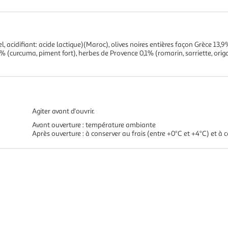
sel, acidifiant: acide lactique)(Maroc), olives noires entières façon Grèce 13
2% (curcuma, piment fort), herbes de Provence 0,1% (romarin, sarriette, ori
Agiter avant d'ouvrir.
Avant ouverture : température ambiante
Après ouverture : à conserver au frais (entre +0°C et +4°C) et à