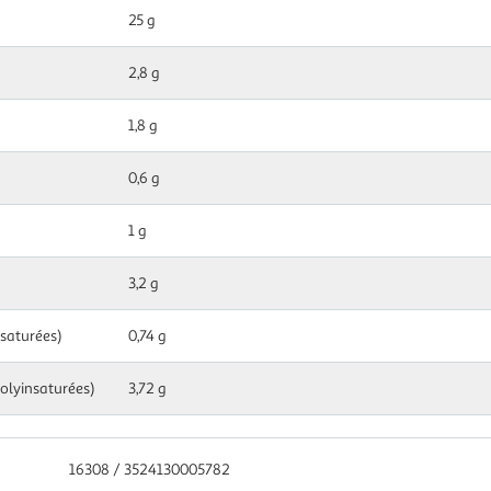
25 g
2,8 g
1,8 g
0,6 g
1 g
3,2 g
nsaturées)
0,74 g
polyinsaturées)
3,72 g
16308 / 3524130005782