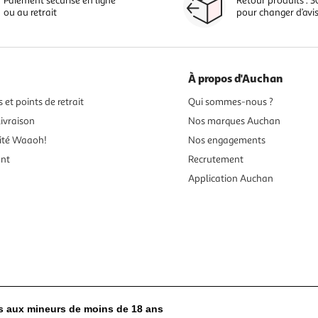
Paiement sécurisé en ligne
Retour produits : 3
ou au retrait
pour changer d’avi
À propos d'Auchan
 et points de retrait
Qui sommes-nous ?
ivraison
Nos marques Auchan
ité Waaoh!
Nos engagements
ent
Recrutement
Application Auchan
es aux mineurs de moins de 18 ans