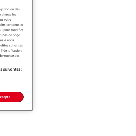
igation ou des
n charge les
ez votre
tains contenus et
nu pour modifier
en bas de page.
ous à notre
nalités suivantes
l’identification.
erformance des
s suivantes :
accepte