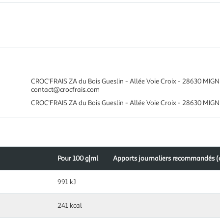
CROC'FRAIS ZA du Bois Gueslin - Allée Voie Croix - 28630 M
contact@crocfrais.com
CROC'FRAIS ZA du Bois Gueslin - Allée Voie Croix - 28630 MI
Pour 100 g|ml
Apports journaliers recommandés (
991 kJ
241 kcal