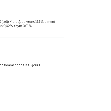
,9%(sel)(Maroc), poivrons 11,1%, piment
gan 0,02%, thym 0,01%,
 consommer dans les 3 jours