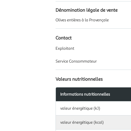
Dénomination légale de vente
Olives entières à la Provençale
Contact
Exploitant
Service Consommateur
Valeurs nutritionnelles
Informations nutritionnelles
Information
valeur énergétique (kJ)
nutritionnelles
pour
100
valeur énergétique (kcal)
g|ml