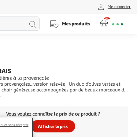
Me connecter
Lancer
Mes produits
la
recherche
RAIS
tières à la provençale
s provençales…version relevée ! Un duo d’olives vertes et
la chair généreuse accompagnées par de beaux morceaux de
jaunes et rouges et relevée d’une marinade à base de
+
res du Maroc. Un format
Vous voulez connaître le prix de ce produit ?
inuer sans accepter
Afficher le prix