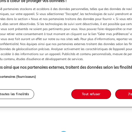
ns à coeur de protéger vos données !
8 partenaires stockons et accédons à des données personnelles, telles que des données de nav
niques, sur votre appareil. Si vous sélectionnez "J'accepte", les technologies de suivi prendront e
chées dans la section « Nous et nos partenaires traitons des données pour fournir ». Si vous retir
 elles seront désactivées. Si les technologies de suivi sont désactivées, il est possible que cer
vous sont présentés ne soient pas pertinents pour vous. Vous pouvez faire réapparaître ce me
pour retirer votre consentement à tout moment en cliquant sur le lien "Gérer mes préférences" 
 vous avez fait auront un effet sur notre ou nos sites web. Pour plus d’informations, reportez-v
confidentialité. Nos équipes ainsi que nos partenaires externes traitent des données selon les fi
 données de géolocalisation précises. Analyser activement les caractéristiques de l’appareil pour 
 accéder à des informations sur un appareil. Publicités et contenu personnalisés, mesure de p
 du contenu, études d’audience et développement de services.
s ainsi que nos partenaires externes, traitent des données selon les finalité
partenaires (fournisseurs)
toutes les finalités
Tout refuser
J'