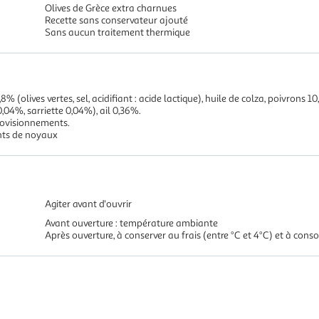
Olives de Grèce extra charnues
Recette sans conservateur ajouté
Sans aucun traitement thermique
8% (olives vertes, sel, acidifiant : acide lactique), huile de colza, poivrons
04%, sarriette 0,04%), ail 0,36%.
rovisionnements.
nts de noyaux
Agiter avant d'ouvrir
Avant ouverture : température ambiante
Après ouverture, à conserver au frais (entre °C et 4°C) et à con