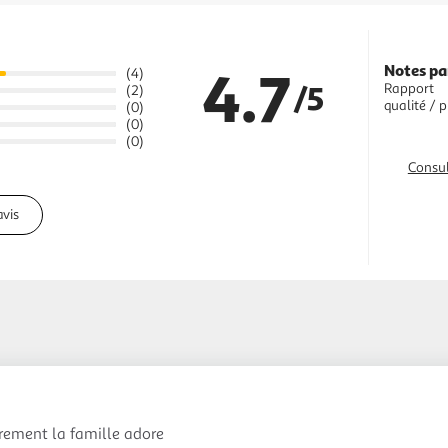
4.7
Notes pa
(4)
/5
Rapport
(2)
qualité / p
(0)
(0)
(0)
Consul
avis
rement la famille adore