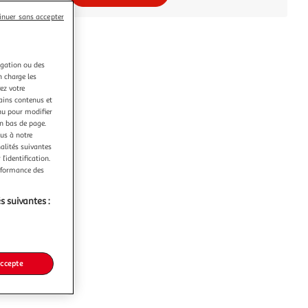
inuer sans accepter
igation ou des
n charge les
ez votre
tains contenus et
nu pour modifier
en bas de page.
ous à notre
nalités suivantes
l’identification.
erformance des
s suivantes :
accepte