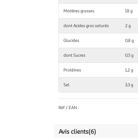
Matières grasses
18 g
dont Acides gras saturés
2 g
Glucides
0,8 g
dont Sucres
0,5 g
Protéines
1,2 g
Sel
3,3 g
Réf / EAN :
Avis clients
(6)