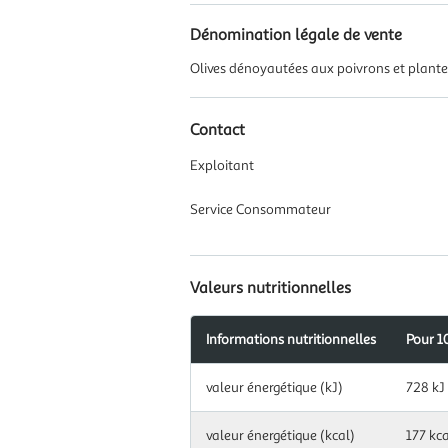
Dénomination légale de vente
Olives dénoyautées aux poivrons et plant
Contact
Exploitant
Service Consommateur
Valeurs nutritionnelles
Informations nutritionnelles
Pour 1
Information
valeur énergétique (kJ)
728 kJ
nutritionnelles
pour
100
valeur énergétique (kcal)
177 kca
g|ml