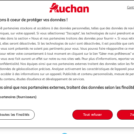
Cont
ns à coeur de protéger vos données !
8 partenaires stockons et accédons à des données personnelles, telles que des données de nav
niques, sur votre appareil. Si vous sélectionnez "J'accepte", les technologies de suivi prendront e
chées dans la section « Nous et nos partenaires traitons des données pour fournir ». Si vous retir
 elles seront désactivées. Si les technologies de suivi sont désactivées, il est possible que cer
vous sont présentés ne soient pas pertinents pour vous. Vous pouvez faire réapparaître ce me
pour retirer votre consentement à tout moment en cliquant sur le lien "Gérer mes préférences" 
 vous avez fait auront un effet sur notre ou nos sites web. Pour plus d’informations, reportez-v
confidentialité. Nos équipes ainsi que nos partenaires externes traitent des données selon les fi
 données de géolocalisation précises. Analyser activement les caractéristiques de l’appareil pour 
 accéder à des informations sur un appareil. Publicités et contenu personnalisés, mesure de p
 du contenu, études d’audience et développement de services.
s ainsi que nos partenaires externes, traitent des données selon les finalité
partenaires (fournisseurs)
toutes les finalités
Tout refuser
J'