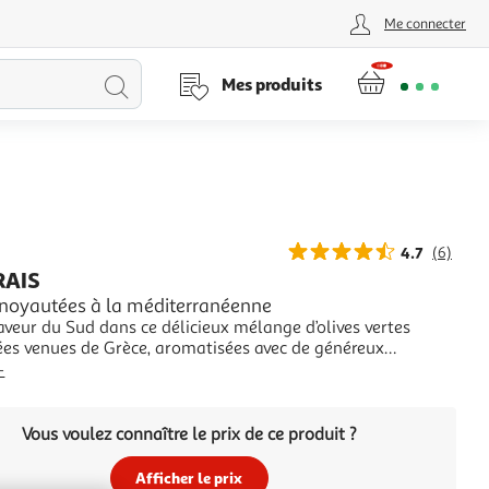
Me connecter
Lancer
Mes produits
la
recherche
4.7
(6)
RAIS
énoyautées à la méditerranéenne
aveur du Sud dans ce délicieux mélange d’olives vertes
es venues de Grèce, aromatisées avec de généreux
e poivrons et des herbes telles que le romarin ou le thym.
+
 Grèce extra charnuesRecette sans conservateur ajouté Sans
itement thermique
Vous voulez connaître le prix de ce produit ?
Afficher le prix