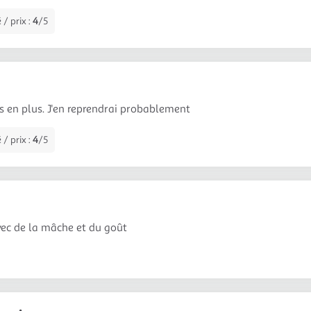
 / prix :
4
/5
 en plus. J'en reprendrai probablement
 / prix :
4
/5
vec de la mâche et du goût