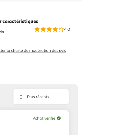
r caractéristiques
4.0
rix
ter la charte de modération des avis
Trier
les
avis
Achat verifié