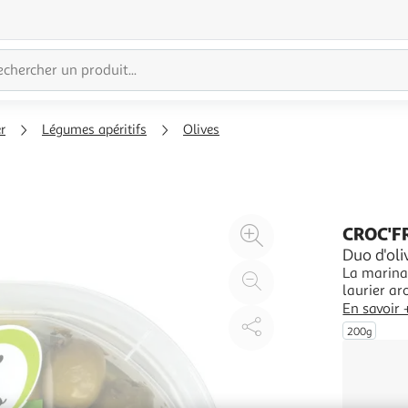
r
Légumes apéritifs
Olives
Agrandir
CROC'F
l'illustration
Duo d'ol
La marinad
à
Réduire
laurier ar
200%
l'illustration
dénoyautée
En savoir 
à
Partager
vertes de 
200g
ajouté Sa
100
le
%
produit