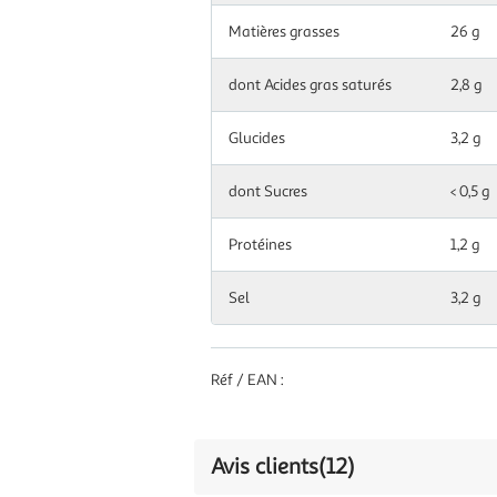
Matières grasses
26 g
dont Acides gras saturés
2,8 g
Glucides
3,2 g
dont Sucres
< 0,5 g
Protéines
1,2 g
Sel
3,2 g
Réf / EAN :
Avis clients
(12)