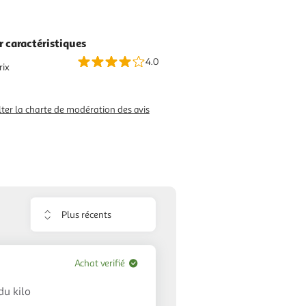
r caractéristiques
4.0
rix
ter la charte de modération des avis
Trier
les
avis
Achat verifié
du kilo