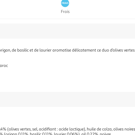
Frais
igan, de basilic et de laurier aromatise délicatement ce duo d’olives verte
Maroc
% (olives vertes, sel, acidifiant : acide lactique), huile de colza, olives no
% (origan 0,11%, basilic 0,11%, laurier 0,06%), ail 0,22%, poivre.