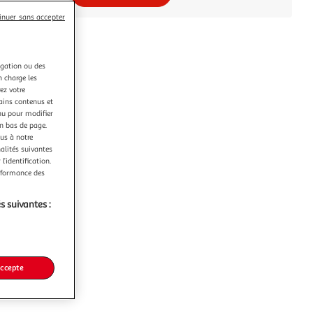
inuer sans accepter
igation ou des
n charge les
ez votre
tains contenus et
nu pour modifier
en bas de page.
ous à notre
nalités suivantes
l’identification.
erformance des
s suivantes :
accepte