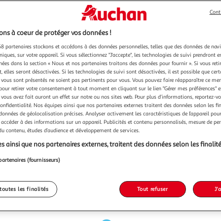
Cont
ns à coeur de protéger vos données !
8 partenaires stockons et accédons à des données personnelles, telles que des données de nav
niques, sur votre appareil. Si vous sélectionnez "J'accepte", les technologies de suivi prendront e
chées dans la section « Nous et nos partenaires traitons des données pour fournir ». Si vous retir
 elles seront désactivées. Si les technologies de suivi sont désactivées, il est possible que cer
vous sont présentés ne soient pas pertinents pour vous. Vous pouvez faire réapparaître ce me
pour retirer votre consentement à tout moment en cliquant sur le lien "Gérer mes préférences" 
 vous avez fait auront un effet sur notre ou nos sites web. Pour plus d’informations, reportez-v
confidentialité. Nos équipes ainsi que nos partenaires externes traitent des données selon les fi
 données de géolocalisation précises. Analyser activement les caractéristiques de l’appareil pour 
 accéder à des informations sur un appareil. Publicités et contenu personnalisés, mesure de p
 du contenu, études d’audience et développement de services.
s ainsi que nos partenaires externes, traitent des données selon les finalité
partenaires (fournisseurs)
toutes les finalités
Tout refuser
J'