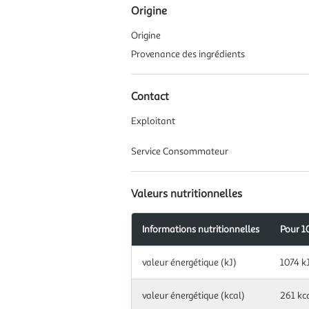
Origine
Origine
Provenance des ingrédients
Contact
Exploitant
Service Consommateur
Valeurs nutritionnelles
Informations nutritionnelles
Pour 1
Information
valeur énergétique (kJ)
1074 k
nutritionnelles
pour
100
valeur énergétique (kcal)
261 kc
g|ml