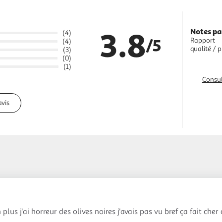
3.8
Notes pa
(4)
/5
Rapport
(4)
qualité / p
(3)
(0)
(1)
Consul
avis
 plus j'ai horreur des olives noires j'avais pas vu bref ça fait cher 