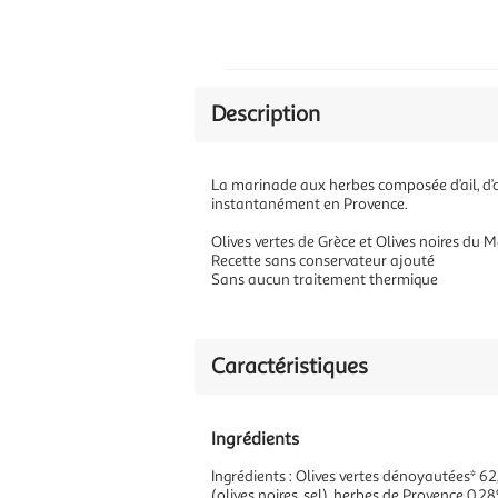
Description
La marinade aux herbes composée d’ail, d’or
instantanément en Provence.
Olives vertes de Grèce et Olives noires du 
Recette sans conservateur ajouté
Sans aucun traitement thermique
Caractéristiques
Ingrédients
Ingrédients : Olives vertes dénoyautées* 62,4
(olives noires, sel), herbes de Provence 0,28