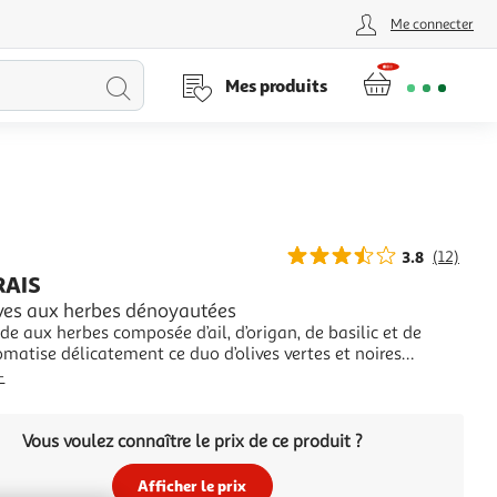
Me connecter
Lancer
Mes produits
la
recherche
3.8
(12)
RAIS
ives aux herbes dénoyautées
e aux herbes composée d’ail, d’origan, de basilic et de
omatise délicatement ce duo d’olives vertes et noires
s, vous transportant instantanément en Provence. Olives
+
Grèce et Olives noires du MarocRecette sans conservateur
ns aucun traitement thermiq
Vous voulez connaître le prix de ce produit ?
Afficher le prix