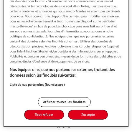
des données pour fournir ». Si vous retirez votre consentement, elles seront
désactivées. Si les technologies de suivi sont désactivées, il est possible que
certains contenus et annonces qui vous sont présentés ne soient pas pertinents
pour vous. Vous pouvez faire réapparaître ce menu pour modifier vos choix ou
pour retirer votre consentement à tout moment en cliquant sur le lien "Gérer
mes préférences" en bas de page. Les choix que vous avez fait auront un effet
5.0
(3)
sur notre ou nos sites web. Pour plus d’informations, reportez-vous à notre
CRISTALINE
politique de confidentialité. Nos équipes ainsi que nos partenaires externes
traitent des données selon les finalités suivantes : Utiliser des données de
Eau de source plate
géolocalisation précises. Analyser activement les caractéristiques de l’appareil
Cristaline vous offre une eau de source plate de qualité
pour l’identification. Stocker et/ou accéder à des informations sur un appareil.
faiblement minéralisée captée dans une source au plus
Publicités et contenu personnalisés, mesure de performance des publicités et du
proche de chez vous. Elle hydrate en toute légèreté à petit
En savoir +
contenu, études d’audience et développement de services.
prix. Cristaline est l'eau préférée des français. (Source
1l
Nos équipes ainsi que nos partenaires externes, traitent des
Kantar) Une eau de source Cristaline de qualité et
données selon les finalités suivantes :
faiblement minérali
Vous voulez connaître le prix de ce produit ?
Liste de nos partenaires (fournisseurs)
Afficher le prix
Afficher toutes les finalités
Tout refuser
J'accepte
Format