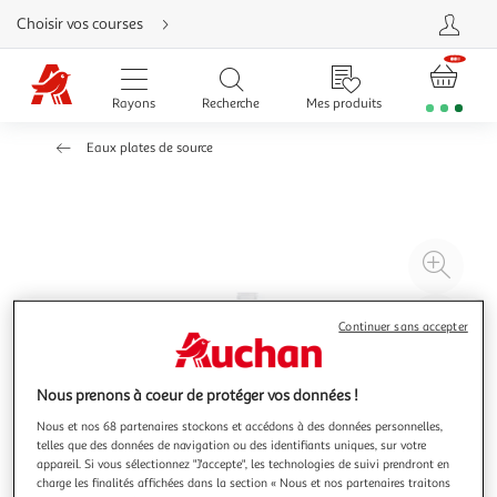
Aller
Choisir vos courses
directement
au
contenu
Aller
directement
Rayons
Recherche
Mes produits
à
la
recherche
Eaux plates de source
Aller
directement
à
la
navigation
Aller
directement
à
Agr
la
rubrique
l'il
besoin
d'aide
à
Réd
Continuer sans accepter
20
l'il
à
Par
100
le
Nous prenons à coeur de protéger vos données !
%
pro
Nous et nos 68 partenaires stockons et accédons à des données personnelles,
telles que des données de navigation ou des identifiants uniques, sur votre
appareil. Si vous sélectionnez "J'accepte", les technologies de suivi prendront en
charge les finalités affichées dans la section « Nous et nos partenaires traitons